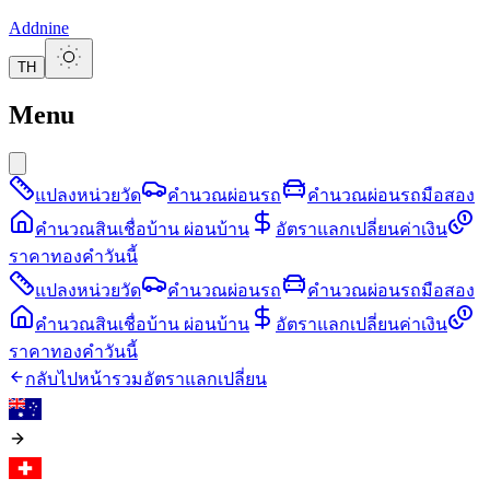
Addnine
TH
Menu
แปลงหน่วยวัด
คำนวณผ่อนรถ
คำนวณผ่อนรถมือสอง
คำนวณสินเชื่อบ้าน ผ่อนบ้าน
อัตราแลกเปลี่ยนค่าเงิน
ราคาทองคำวันนี้
แปลงหน่วยวัด
คำนวณผ่อนรถ
คำนวณผ่อนรถมือสอง
คำนวณสินเชื่อบ้าน ผ่อนบ้าน
อัตราแลกเปลี่ยนค่าเงิน
ราคาทองคำวันนี้
กลับไปหน้ารวมอัตราแลกเปลี่ยน