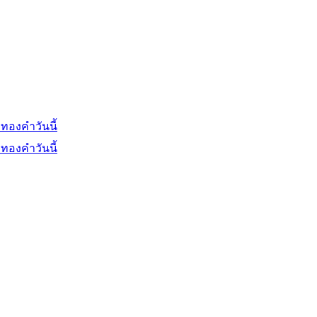
ทองคำวันนี้
ทองคำวันนี้