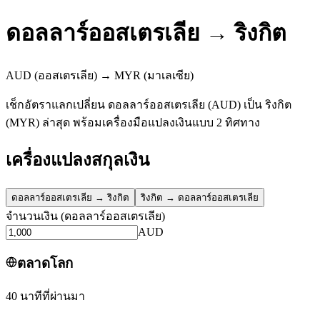
ดอลลาร์ออสเตรเลีย
→
ริงกิต
AUD
(ออสเตรเลีย)
→
MYR
(มาเลเซีย)
เช็กอัตราแลกเปลี่ยน ดอลลาร์ออสเตรเลีย (AUD) เป็น ริงกิต
(MYR) ล่าสุด พร้อมเครื่องมือแปลงเงินแบบ 2 ทิศทาง
เครื่องแปลงสกุลเงิน
ดอลลาร์ออสเตรเลีย
→
ริงกิต
ริงกิต
→
ดอลลาร์ออสเตรเลีย
จำนวนเงิน
(
ดอลลาร์ออสเตรเลีย
)
AUD
ตลาดโลก
40 นาทีที่ผ่านมา