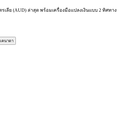
เลีย (AUD) ล่าสุด พร้อมเครื่องมือแปลงเงินแบบ 2 ทิศทาง
์แคนาดา