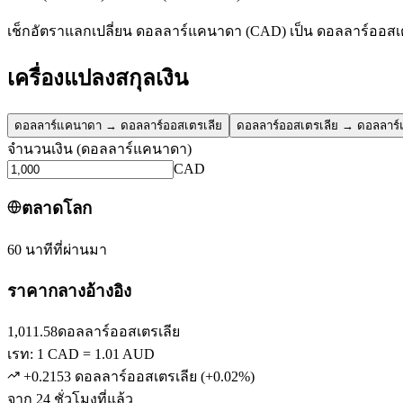
เช็กอัตราแลกเปลี่ยน ดอลลาร์แคนาดา (CAD) เป็น ดอลลาร์ออสเตร
เครื่องแปลงสกุลเงิน
ดอลลาร์แคนาดา
→
ดอลลาร์ออสเตรเลีย
ดอลลาร์ออสเตรเลีย
→
ดอลลาร
จำนวนเงิน
(
ดอลลาร์แคนาดา
)
CAD
ตลาดโลก
60 นาทีที่ผ่านมา
ราคากลางอ้างอิง
1,011.58
ดอลลาร์ออสเตรเลีย
เรท: 1 CAD = 1.01 AUD
+0.2153 ดอลลาร์ออสเตรเลีย
(
+
0.02
%)
จาก 24 ชั่วโมงที่แล้ว