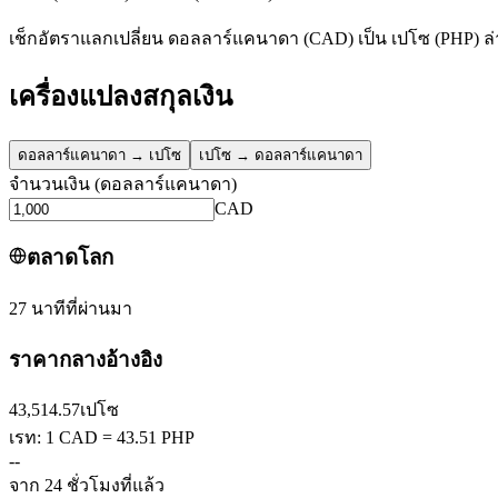
เช็กอัตราแลกเปลี่ยน ดอลลาร์แคนาดา (CAD) เป็น เปโซ (PHP) ล่
เครื่องแปลงสกุลเงิน
ดอลลาร์แคนาดา
→
เปโซ
เปโซ
→
ดอลลาร์แคนาดา
จำนวนเงิน
(
ดอลลาร์แคนาดา
)
CAD
ตลาดโลก
27 นาทีที่ผ่านมา
ราคากลางอ้างอิง
43,514.57
เปโซ
เรท: 1 CAD = 43.51 PHP
--
จาก 24 ชั่วโมงที่แล้ว