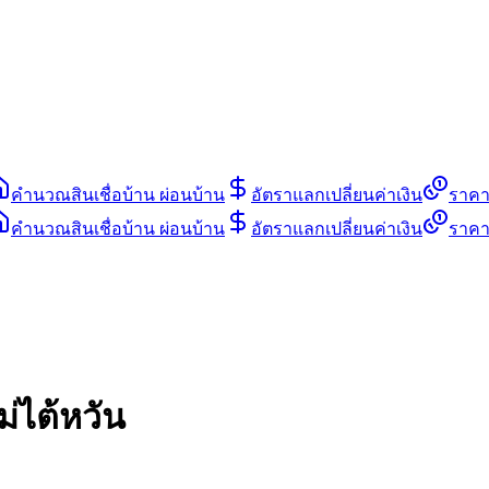
คำนวณสินเชื่อบ้าน ผ่อนบ้าน
อัตราแลกเปลี่ยนค่าเงิน
ราคา
คำนวณสินเชื่อบ้าน ผ่อนบ้าน
อัตราแลกเปลี่ยนค่าเงิน
ราคา
่ไต้หวัน