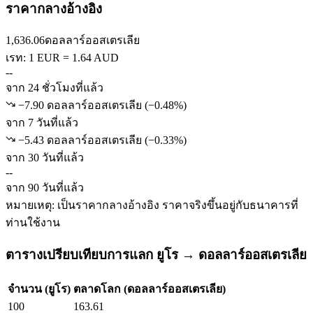
ราคากลางอ้างอิง
1,636.06
ดอลลาร์ออสเตรเลีย
เรท: 1 EUR = 1.64 AUD
--
จาก 24 ชั่วโมงที่แล้ว
−7.90 ดอลลาร์ออสเตรเลีย
(
−
0.48
%)
จาก 7 วันที่แล้ว
−5.43 ดอลลาร์ออสเตรเลีย
(
−
0.33
%)
จาก 30 วันที่แล้ว
--
จาก 90 วันที่แล้ว
หมายเหตุ: เป็นราคากลางอ้างอิง ราคาจริงขึ้นอยู่กับธนาคารที่
ท่านใช้งาน
ตารางเปรียบเทียบการแลก ยูโร → ดอลลาร์ออสเตรเลีย
จำนวน (ยูโร)
ตลาดโลก (ดอลลาร์ออสเตรเลีย)
100
163.61