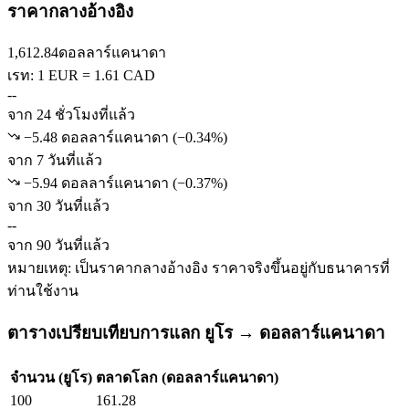
ราคากลางอ้างอิง
1,612.84
ดอลลาร์แคนาดา
เรท: 1 EUR = 1.61 CAD
--
จาก 24 ชั่วโมงที่แล้ว
−5.48 ดอลลาร์แคนาดา
(
−
0.34
%)
จาก 7 วันที่แล้ว
−5.94 ดอลลาร์แคนาดา
(
−
0.37
%)
จาก 30 วันที่แล้ว
--
จาก 90 วันที่แล้ว
หมายเหตุ: เป็นราคากลางอ้างอิง ราคาจริงขึ้นอยู่กับธนาคารที่
ท่านใช้งาน
ตารางเปรียบเทียบการแลก ยูโร → ดอลลาร์แคนาดา
จำนวน (ยูโร)
ตลาดโลก (ดอลลาร์แคนาดา)
100
161.28