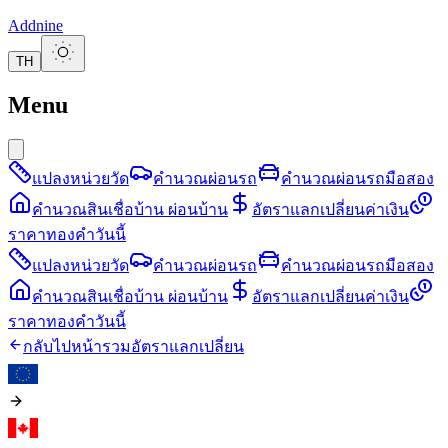
Addnine
TH
Menu
แปลงหน่วยวัด
คำนวณผ่อนรถ
คำนวณผ่อนรถมือสอง
คำนวณสินเชื่อบ้าน ผ่อนบ้าน
อัตราแลกเปลี่ยนค่าเงิน
ราคาทองคำวันนี้
แปลงหน่วยวัด
คำนวณผ่อนรถ
คำนวณผ่อนรถมือสอง
คำนวณสินเชื่อบ้าน ผ่อนบ้าน
อัตราแลกเปลี่ยนค่าเงิน
ราคาทองคำวันนี้
กลับไปหน้ารวมอัตราแลกเปลี่ยน