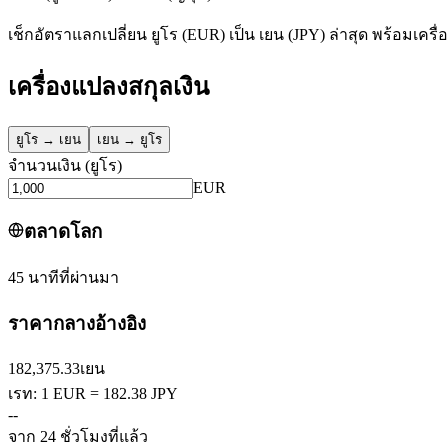
เช็กอัตราแลกเปลี่ยน ยูโร (EUR) เป็น เยน (JPY) ล่าสุด พร้อมเคร
เครื่องแปลงสกุลเงิน
ยูโร
→
เยน
เยน
→
ยูโร
จำนวนเงิน
(
ยูโร
)
EUR
ตลาดโลก
45 นาทีที่ผ่านมา
ราคากลางอ้างอิง
182,375.33
เยน
เรท: 1 EUR = 182.38 JPY
--
จาก 24 ชั่วโมงที่แล้ว