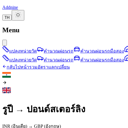
Addnine
TH
Menu
แปลงหน่วยวัด
คำนวณผ่อนรถ
คำนวณผ่อนรถมือสอง
แปลงหน่วยวัด
คำนวณผ่อนรถ
คำนวณผ่อนรถมือสอง
กลับไปหน้ารวมอัตราแลกเปลี่ยน
รูปี
→
ปอนด์สเตอร์ลิง
INR
(อินเดีย)
→
GBP
(อังกฤษ)