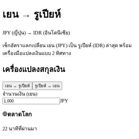
เยน
→
รูเปียห์
JPY
(ญี่ปุ่น)
→
IDR
(อินโดนีเซีย)
เช็กอัตราแลกเปลี่ยน เยน (JPY) เป็น รูเปียห์ (IDR) ล่าสุด พร้อม
เครื่องมือแปลงเงินแบบ 2 ทิศทาง
เครื่องแปลงสกุลเงิน
เยน
→
รูเปียห์
รูเปียห์
→
เยน
จำนวนเงิน
(
เยน
)
JPY
ตลาดโลก
22 นาทีที่ผ่านมา