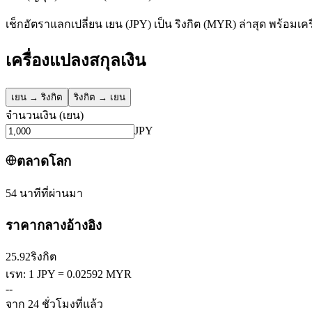
เช็กอัตราแลกเปลี่ยน เยน (JPY) เป็น ริงกิต (MYR) ล่าสุด พร้อมเ
เครื่องแปลงสกุลเงิน
เยน
→
ริงกิต
ริงกิต
→
เยน
จำนวนเงิน
(
เยน
)
JPY
ตลาดโลก
54 นาทีที่ผ่านมา
ราคากลางอ้างอิง
25.92
ริงกิต
เรท: 1 JPY = 0.02592 MYR
--
จาก 24 ชั่วโมงที่แล้ว