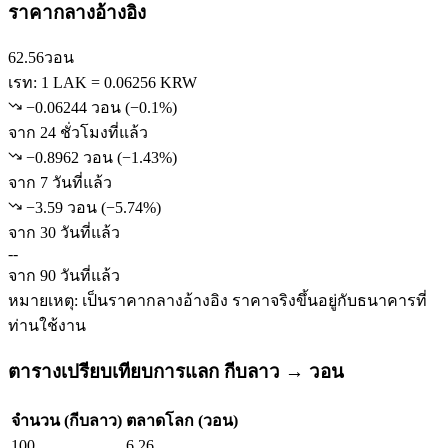
ราคากลางอ้างอิง
62.56
วอน
เรท: 1 LAK = 0.06256 KRW
−0.06244 วอน
(
−
0.1
%)
จาก 24 ชั่วโมงที่แล้ว
−0.8962 วอน
(
−
1.43
%)
จาก 7 วันที่แล้ว
−3.59 วอน
(
−
5.74
%)
จาก 30 วันที่แล้ว
--
จาก 90 วันที่แล้ว
หมายเหตุ: เป็นราคากลางอ้างอิง ราคาจริงขึ้นอยู่กับธนาคารที่
ท่านใช้งาน
ตารางเปรียบเทียบการแลก กีบลาว → วอน
จำนวน (กีบลาว)
ตลาดโลก (วอน)
100
6.26