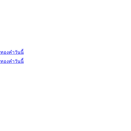
ทองคำวันนี้
ทองคำวันนี้