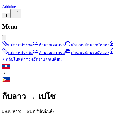
Addnine
TH
Menu
แปลงหน่วยวัด
คำนวณผ่อนรถ
คำนวณผ่อนรถมือสอง
แปลงหน่วยวัด
คำนวณผ่อนรถ
คำนวณผ่อนรถมือสอง
กลับไปหน้ารวมอัตราแลกเปลี่ยน
กีบลาว
→
เปโซ
LAK
(ลาว)
→
PHP
(ฟิลิปปินส์)