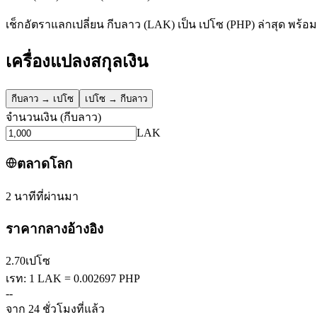
เช็กอัตราแลกเปลี่ยน กีบลาว (LAK) เป็น เปโซ (PHP) ล่าสุด พร้อ
เครื่องแปลงสกุลเงิน
กีบลาว
→
เปโซ
เปโซ
→
กีบลาว
จำนวนเงิน
(
กีบลาว
)
LAK
ตลาดโลก
2 นาทีที่ผ่านมา
ราคากลางอ้างอิง
2.70
เปโซ
เรท: 1 LAK = 0.002697 PHP
--
จาก 24 ชั่วโมงที่แล้ว