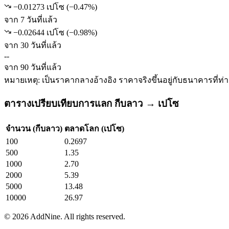
−0.01273 เปโซ
(
−
0.47
%)
จาก 7 วันที่แล้ว
−0.02644 เปโซ
(
−
0.98
%)
จาก 30 วันที่แล้ว
--
จาก 90 วันที่แล้ว
หมายเหตุ: เป็นราคากลางอ้างอิง ราคาจริงขึ้นอยู่กับธนาคารที่ท่
ตารางเปรียบเทียบการแลก กีบลาว → เปโซ
จำนวน (กีบลาว)
ตลาดโลก (เปโซ)
100
0.2697
500
1.35
1000
2.70
2000
5.39
5000
13.48
10000
26.97
©
2026
AddNine. All rights reserved.