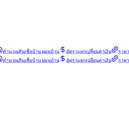
คำนวณสินเชื่อบ้าน ผ่อนบ้าน
อัตราแลกเปลี่ยนค่าเงิน
ราคา
คำนวณสินเชื่อบ้าน ผ่อนบ้าน
อัตราแลกเปลี่ยนค่าเงิน
ราคา