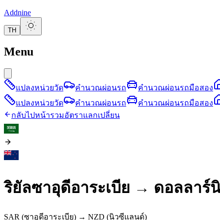
Addnine
TH
Menu
แปลงหน่วยวัด
คำนวณผ่อนรถ
คำนวณผ่อนรถมือสอง
แปลงหน่วยวัด
คำนวณผ่อนรถ
คำนวณผ่อนรถมือสอง
กลับไปหน้ารวมอัตราแลกเปลี่ยน
ริยัลซาอุดีอาระเบีย
→
ดอลลาร์น
SAR
(ซาอุดีอาระเบีย)
→
NZD
(นิวซีแลนด์)