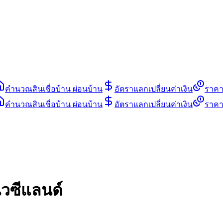
คำนวณสินเชื่อบ้าน ผ่อนบ้าน
อัตราแลกเปลี่ยนค่าเงิน
ราคา
คำนวณสินเชื่อบ้าน ผ่อนบ้าน
อัตราแลกเปลี่ยนค่าเงิน
ราคา
ิวซีแลนด์