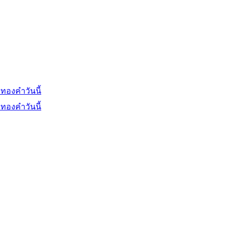
ทองคำวันนี้
ทองคำวันนี้