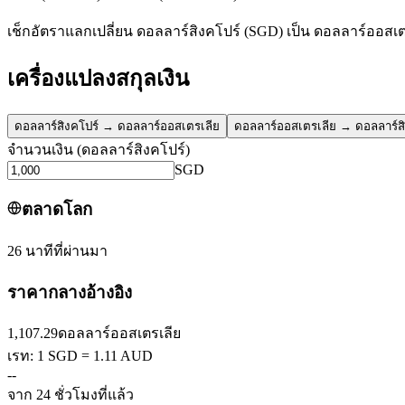
เช็กอัตราแลกเปลี่ยน ดอลลาร์สิงคโปร์ (SGD) เป็น ดอลลาร์ออสเต
เครื่องแปลงสกุลเงิน
ดอลลาร์สิงคโปร์
→
ดอลลาร์ออสเตรเลีย
ดอลลาร์ออสเตรเลีย
→
ดอลลาร์ส
จำนวนเงิน
(
ดอลลาร์สิงคโปร์
)
SGD
ตลาดโลก
26 นาทีที่ผ่านมา
ราคากลางอ้างอิง
1,107.29
ดอลลาร์ออสเตรเลีย
เรท: 1 SGD = 1.11 AUD
--
จาก 24 ชั่วโมงที่แล้ว