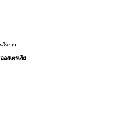
านใช้งาน
ออสเตรเลีย