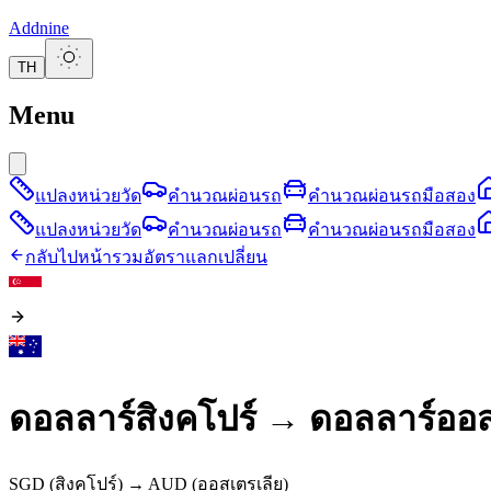
Addnine
TH
Menu
แปลงหน่วยวัด
คำนวณผ่อนรถ
คำนวณผ่อนรถมือสอง
แปลงหน่วยวัด
คำนวณผ่อนรถ
คำนวณผ่อนรถมือสอง
กลับไปหน้ารวมอัตราแลกเปลี่ยน
ดอลลาร์สิงคโปร์
→
ดอลลาร์ออส
SGD
(สิงคโปร์)
→
AUD
(ออสเตรเลีย)