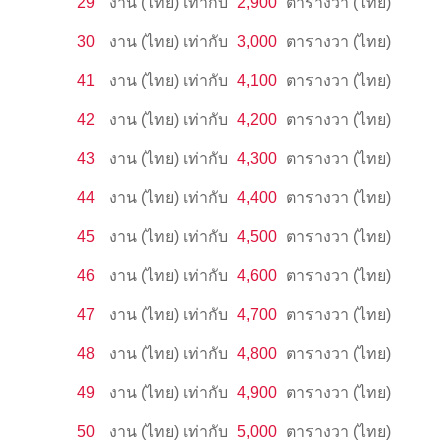
29
งาน (ไทย)
เท่ากับ
2,900
ตารางวา (ไทย)
30
งาน (ไทย)
เท่ากับ
3,000
ตารางวา (ไทย)
41
งาน (ไทย)
เท่ากับ
4,100
ตารางวา (ไทย)
42
งาน (ไทย)
เท่ากับ
4,200
ตารางวา (ไทย)
43
งาน (ไทย)
เท่ากับ
4,300
ตารางวา (ไทย)
44
งาน (ไทย)
เท่ากับ
4,400
ตารางวา (ไทย)
45
งาน (ไทย)
เท่ากับ
4,500
ตารางวา (ไทย)
46
งาน (ไทย)
เท่ากับ
4,600
ตารางวา (ไทย)
47
งาน (ไทย)
เท่ากับ
4,700
ตารางวา (ไทย)
48
งาน (ไทย)
เท่ากับ
4,800
ตารางวา (ไทย)
49
งาน (ไทย)
เท่ากับ
4,900
ตารางวา (ไทย)
50
งาน (ไทย)
เท่ากับ
5,000
ตารางวา (ไทย)