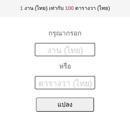
1
งาน (ไทย) เท่ากับ
100
ตารางวา (ไทย)
กรุณากรอก
หรือ