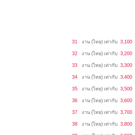
31
งาน (ไทย)
เท่ากับ
3,100
32
งาน (ไทย)
เท่ากับ
3,200
33
งาน (ไทย)
เท่ากับ
3,300
34
งาน (ไทย)
เท่ากับ
3,400
35
งาน (ไทย)
เท่ากับ
3,500
36
งาน (ไทย)
เท่ากับ
3,600
37
งาน (ไทย)
เท่ากับ
3,700
38
งาน (ไทย)
เท่ากับ
3,800