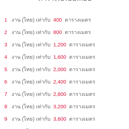
1
งาน (ไทย)
เท่ากับ
400
ตารางเมตร
2
งาน (ไทย)
เท่ากับ
800
ตารางเมตร
3
งาน (ไทย)
เท่ากับ
1,200
ตารางเมตร
4
งาน (ไทย)
เท่ากับ
1,600
ตารางเมตร
5
งาน (ไทย)
เท่ากับ
2,000
ตารางเมตร
6
งาน (ไทย)
เท่ากับ
2,400
ตารางเมตร
7
งาน (ไทย)
เท่ากับ
2,800
ตารางเมตร
8
งาน (ไทย)
เท่ากับ
3,200
ตารางเมตร
9
งาน (ไทย)
เท่ากับ
3,600
ตารางเมตร