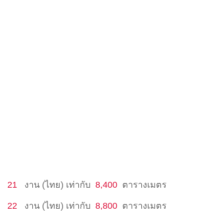
21
งาน (ไทย)
เท่ากับ
8,400
ตารางเมตร
22
งาน (ไทย)
เท่ากับ
8,800
ตารางเมตร