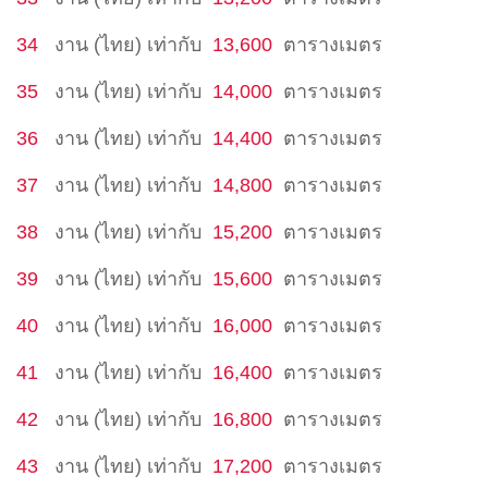
34
งาน (ไทย)
เท่ากับ
13,600
ตารางเมตร
35
งาน (ไทย)
เท่ากับ
14,000
ตารางเมตร
36
งาน (ไทย)
เท่ากับ
14,400
ตารางเมตร
37
งาน (ไทย)
เท่ากับ
14,800
ตารางเมตร
38
งาน (ไทย)
เท่ากับ
15,200
ตารางเมตร
39
งาน (ไทย)
เท่ากับ
15,600
ตารางเมตร
40
งาน (ไทย)
เท่ากับ
16,000
ตารางเมตร
41
งาน (ไทย)
เท่ากับ
16,400
ตารางเมตร
42
งาน (ไทย)
เท่ากับ
16,800
ตารางเมตร
43
งาน (ไทย)
เท่ากับ
17,200
ตารางเมตร