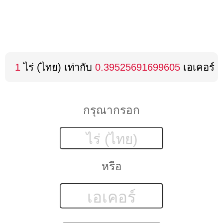
1
ไร่ (ไทย) เท่ากับ
0.39525691699605
เอเคอร์
กรุณากรอก
หรือ