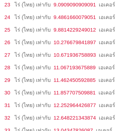
23
ไร่ (ไทย)
เท่ากับ
9.0909090909091
เอเคอร์
24
ไร่ (ไทย)
เท่ากับ
9.4861660079051
เอเคอร์
25
ไร่ (ไทย)
เท่ากับ
9.8814229249012
เอเคอร์
26
ไร่ (ไทย)
เท่ากับ
10.276679841897
เอเคอร์
27
ไร่ (ไทย)
เท่ากับ
10.671936758893
เอเคอร์
28
ไร่ (ไทย)
เท่ากับ
11.067193675889
เอเคอร์
29
ไร่ (ไทย)
เท่ากับ
11.462450592885
เอเคอร์
30
ไร่ (ไทย)
เท่ากับ
11.857707509881
เอเคอร์
31
ไร่ (ไทย)
เท่ากับ
12.252964426877
เอเคอร์
32
ไร่ (ไทย)
เท่ากับ
12.648221343874
เอเคอร์
33
ไร่ (ไทย)
เท่ากับ
13.04347826087
เอเคอร์