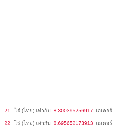
21
ไร่ (ไทย)
เท่ากับ
8.300395256917
เอเคอร์
22
ไร่ (ไทย)
เท่ากับ
8.695652173913
เอเคอร์