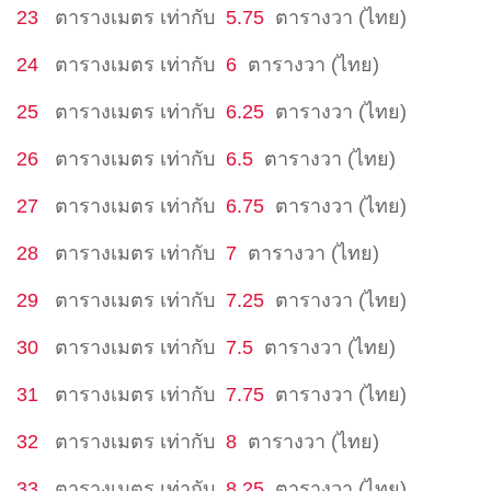
23
ตารางเมตร
เท่ากับ
5.75
ตารางวา (ไทย)
24
ตารางเมตร
เท่ากับ
6
ตารางวา (ไทย)
25
ตารางเมตร
เท่ากับ
6.25
ตารางวา (ไทย)
26
ตารางเมตร
เท่ากับ
6.5
ตารางวา (ไทย)
27
ตารางเมตร
เท่ากับ
6.75
ตารางวา (ไทย)
28
ตารางเมตร
เท่ากับ
7
ตารางวา (ไทย)
29
ตารางเมตร
เท่ากับ
7.25
ตารางวา (ไทย)
30
ตารางเมตร
เท่ากับ
7.5
ตารางวา (ไทย)
31
ตารางเมตร
เท่ากับ
7.75
ตารางวา (ไทย)
32
ตารางเมตร
เท่ากับ
8
ตารางวา (ไทย)
33
ตารางเมตร
เท่ากับ
8.25
ตารางวา (ไทย)