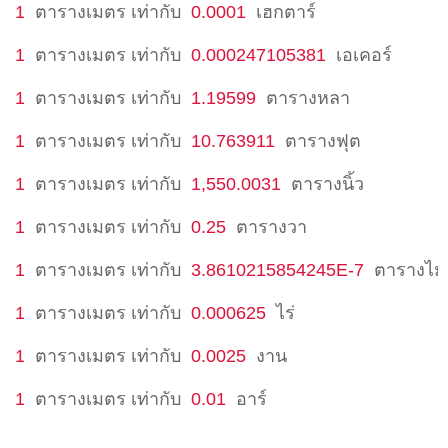
1
ตารางเมตร
เท่ากับ
0.0001
เฮกตาร์
1
ตารางเมตร
เท่ากับ
0.000247105381
เอเคอร์
1
ตารางเมตร
เท่ากับ
1.19599
ตารางหลา
1
ตารางเมตร
เท่ากับ
10.763911
ตารางฟุต
1
ตารางเมตร
เท่ากับ
1,550.0031
ตารางนิ้ว
1
ตารางเมตร
เท่ากับ
0.25
ตารางวา
1
ตารางเมตร
เท่ากับ
3.8610215854245E-7
ตารางไมล
1
ตารางเมตร
เท่ากับ
0.000625
ไร่
1
ตารางเมตร
เท่ากับ
0.0025
งาน
1
ตารางเมตร
เท่ากับ
0.01
อาร์