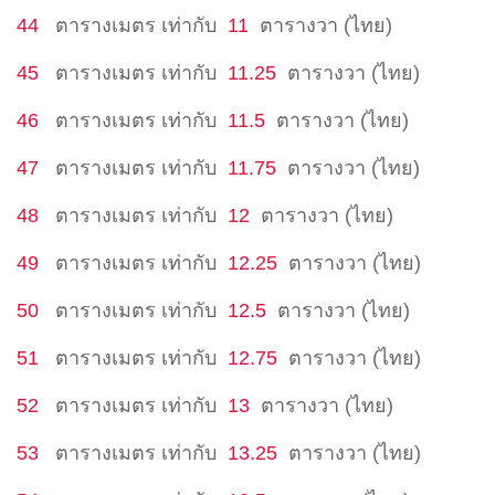
44
ตารางเมตร
เท่ากับ
11
ตารางวา (ไทย)
45
ตารางเมตร
เท่ากับ
11.25
ตารางวา (ไทย)
46
ตารางเมตร
เท่ากับ
11.5
ตารางวา (ไทย)
47
ตารางเมตร
เท่ากับ
11.75
ตารางวา (ไทย)
48
ตารางเมตร
เท่ากับ
12
ตารางวา (ไทย)
49
ตารางเมตร
เท่ากับ
12.25
ตารางวา (ไทย)
50
ตารางเมตร
เท่ากับ
12.5
ตารางวา (ไทย)
51
ตารางเมตร
เท่ากับ
12.75
ตารางวา (ไทย)
52
ตารางเมตร
เท่ากับ
13
ตารางวา (ไทย)
53
ตารางเมตร
เท่ากับ
13.25
ตารางวา (ไทย)