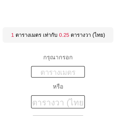
1
ตารางเมตร เท่ากับ
0.25
ตารางวา (ไทย)
กรุณากรอก
หรือ