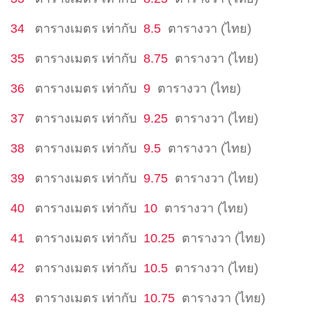
34
ตารางเมตร
เท่ากับ
8.5
ตารางวา (ไทย)
35
ตารางเมตร
เท่ากับ
8.75
ตารางวา (ไทย)
36
ตารางเมตร
เท่ากับ
9
ตารางวา (ไทย)
37
ตารางเมตร
เท่ากับ
9.25
ตารางวา (ไทย)
38
ตารางเมตร
เท่ากับ
9.5
ตารางวา (ไทย)
39
ตารางเมตร
เท่ากับ
9.75
ตารางวา (ไทย)
40
ตารางเมตร
เท่ากับ
10
ตารางวา (ไทย)
41
ตารางเมตร
เท่ากับ
10.25
ตารางวา (ไทย)
42
ตารางเมตร
เท่ากับ
10.5
ตารางวา (ไทย)
43
ตารางเมตร
เท่ากับ
10.75
ตารางวา (ไทย)