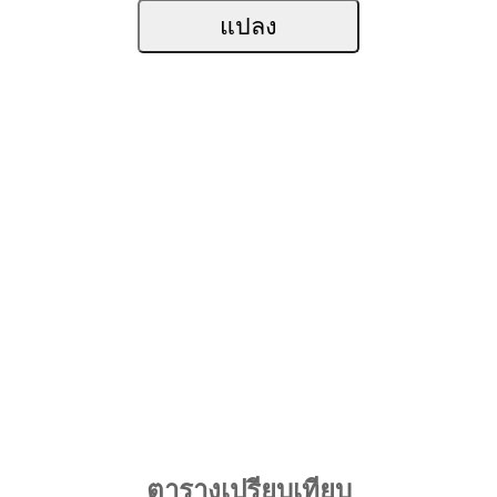
ตารางเปรียบเทียบ