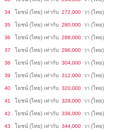
34
โยชน์ (ไทย)
เท่ากับ
272,000
วา (ไทย)
35
โยชน์ (ไทย)
เท่ากับ
280,000
วา (ไทย)
36
โยชน์ (ไทย)
เท่ากับ
288,000
วา (ไทย)
37
โยชน์ (ไทย)
เท่ากับ
296,000
วา (ไทย)
38
โยชน์ (ไทย)
เท่ากับ
304,000
วา (ไทย)
39
โยชน์ (ไทย)
เท่ากับ
312,000
วา (ไทย)
40
โยชน์ (ไทย)
เท่ากับ
320,000
วา (ไทย)
41
โยชน์ (ไทย)
เท่ากับ
328,000
วา (ไทย)
42
โยชน์ (ไทย)
เท่ากับ
336,000
วา (ไทย)
43
โยชน์ (ไทย)
เท่ากับ
344,000
วา (ไทย)