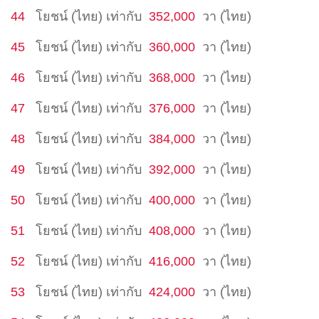
44
โยชน์ (ไทย)
เท่ากับ
352,000
วา (ไทย)
45
โยชน์ (ไทย)
เท่ากับ
360,000
วา (ไทย)
46
โยชน์ (ไทย)
เท่ากับ
368,000
วา (ไทย)
47
โยชน์ (ไทย)
เท่ากับ
376,000
วา (ไทย)
48
โยชน์ (ไทย)
เท่ากับ
384,000
วา (ไทย)
49
โยชน์ (ไทย)
เท่ากับ
392,000
วา (ไทย)
50
โยชน์ (ไทย)
เท่ากับ
400,000
วา (ไทย)
51
โยชน์ (ไทย)
เท่ากับ
408,000
วา (ไทย)
52
โยชน์ (ไทย)
เท่ากับ
416,000
วา (ไทย)
53
โยชน์ (ไทย)
เท่ากับ
424,000
วา (ไทย)