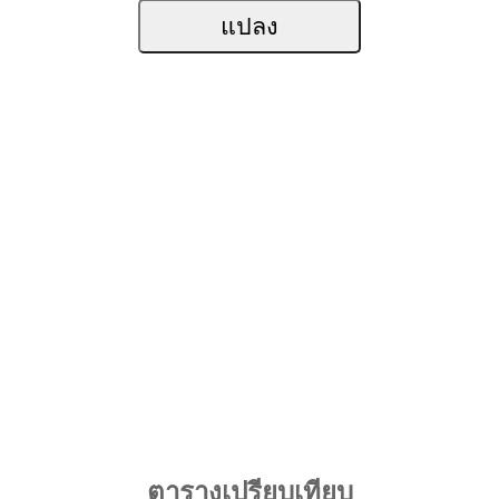
ตารางเปรียบเทียบ