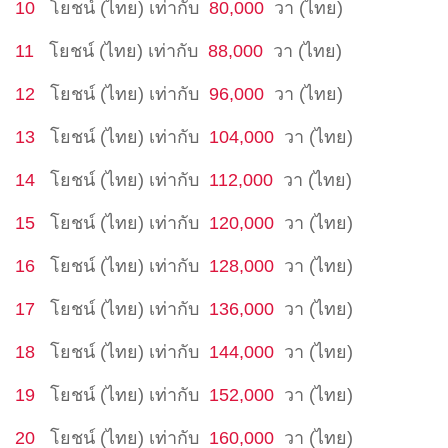
10
โยชน์ (ไทย)
เท่ากับ
80,000
วา (ไทย)
11
โยชน์ (ไทย)
เท่ากับ
88,000
วา (ไทย)
12
โยชน์ (ไทย)
เท่ากับ
96,000
วา (ไทย)
13
โยชน์ (ไทย)
เท่ากับ
104,000
วา (ไทย)
14
โยชน์ (ไทย)
เท่ากับ
112,000
วา (ไทย)
15
โยชน์ (ไทย)
เท่ากับ
120,000
วา (ไทย)
16
โยชน์ (ไทย)
เท่ากับ
128,000
วา (ไทย)
17
โยชน์ (ไทย)
เท่ากับ
136,000
วา (ไทย)
18
โยชน์ (ไทย)
เท่ากับ
144,000
วา (ไทย)
19
โยชน์ (ไทย)
เท่ากับ
152,000
วา (ไทย)
20
โยชน์ (ไทย)
เท่ากับ
160,000
วา (ไทย)