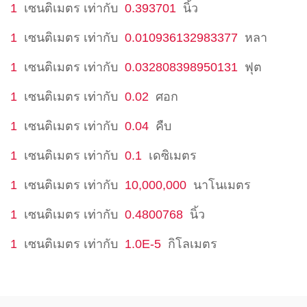
1
เซนติเมตร
เท่ากับ
0.393701
นิ้ว
1
เซนติเมตร
เท่ากับ
0.010936132983377
หลา
1
เซนติเมตร
เท่ากับ
0.032808398950131
ฟุต
1
เซนติเมตร
เท่ากับ
0.02
ศอก
1
เซนติเมตร
เท่ากับ
0.04
คืบ
1
เซนติเมตร
เท่ากับ
0.1
เดซิเมตร
1
เซนติเมตร
เท่ากับ
10,000,000
นาโนเมตร
1
เซนติเมตร
เท่ากับ
0.4800768
นิ้ว
1
เซนติเมตร
เท่ากับ
1.0E-5
กิโลเมตร