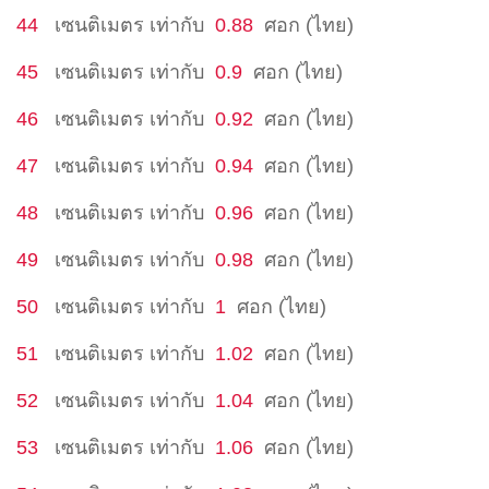
44
เซนติเมตร
เท่ากับ
0.88
ศอก (ไทย)
45
เซนติเมตร
เท่ากับ
0.9
ศอก (ไทย)
46
เซนติเมตร
เท่ากับ
0.92
ศอก (ไทย)
47
เซนติเมตร
เท่ากับ
0.94
ศอก (ไทย)
48
เซนติเมตร
เท่ากับ
0.96
ศอก (ไทย)
49
เซนติเมตร
เท่ากับ
0.98
ศอก (ไทย)
50
เซนติเมตร
เท่ากับ
1
ศอก (ไทย)
51
เซนติเมตร
เท่ากับ
1.02
ศอก (ไทย)
52
เซนติเมตร
เท่ากับ
1.04
ศอก (ไทย)
53
เซนติเมตร
เท่ากับ
1.06
ศอก (ไทย)