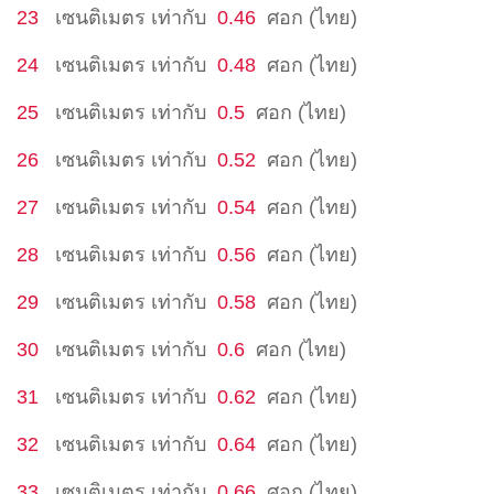
23
เซนติเมตร
เท่ากับ
0.46
ศอก (ไทย)
24
เซนติเมตร
เท่ากับ
0.48
ศอก (ไทย)
25
เซนติเมตร
เท่ากับ
0.5
ศอก (ไทย)
26
เซนติเมตร
เท่ากับ
0.52
ศอก (ไทย)
27
เซนติเมตร
เท่ากับ
0.54
ศอก (ไทย)
28
เซนติเมตร
เท่ากับ
0.56
ศอก (ไทย)
29
เซนติเมตร
เท่ากับ
0.58
ศอก (ไทย)
30
เซนติเมตร
เท่ากับ
0.6
ศอก (ไทย)
31
เซนติเมตร
เท่ากับ
0.62
ศอก (ไทย)
32
เซนติเมตร
เท่ากับ
0.64
ศอก (ไทย)
33
เซนติเมตร
เท่ากับ
0.66
ศอก (ไทย)