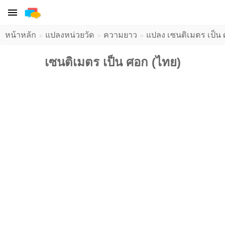
หน้าหลัก
แปลงหน่วยวัด
ความยาว
แปลง เซนติเมตร เป็น ศ
เซนติเมตร เป็น ศอก (ไทย)