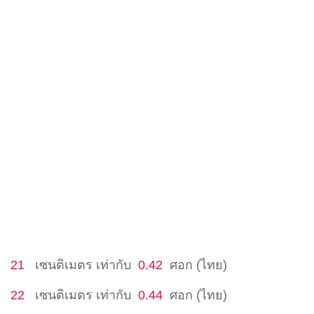
21
เซนติเมตร
เท่ากับ
0.42
ศอก (ไทย)
22
เซนติเมตร
เท่ากับ
0.44
ศอก (ไทย)