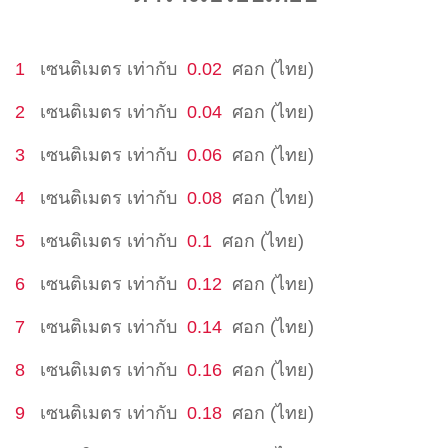
1
เซนติเมตร
เท่ากับ
0.02
ศอก (ไทย)
2
เซนติเมตร
เท่ากับ
0.04
ศอก (ไทย)
3
เซนติเมตร
เท่ากับ
0.06
ศอก (ไทย)
4
เซนติเมตร
เท่ากับ
0.08
ศอก (ไทย)
5
เซนติเมตร
เท่ากับ
0.1
ศอก (ไทย)
6
เซนติเมตร
เท่ากับ
0.12
ศอก (ไทย)
7
เซนติเมตร
เท่ากับ
0.14
ศอก (ไทย)
8
เซนติเมตร
เท่ากับ
0.16
ศอก (ไทย)
9
เซนติเมตร
เท่ากับ
0.18
ศอก (ไทย)