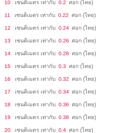
10
เซนติเมตร
เท่ากับ
0.2
ศอก (ไทย)
11
เซนติเมตร
เท่ากับ
0.22
ศอก (ไทย)
12
เซนติเมตร
เท่ากับ
0.24
ศอก (ไทย)
13
เซนติเมตร
เท่ากับ
0.26
ศอก (ไทย)
14
เซนติเมตร
เท่ากับ
0.28
ศอก (ไทย)
15
เซนติเมตร
เท่ากับ
0.3
ศอก (ไทย)
16
เซนติเมตร
เท่ากับ
0.32
ศอก (ไทย)
17
เซนติเมตร
เท่ากับ
0.34
ศอก (ไทย)
18
เซนติเมตร
เท่ากับ
0.36
ศอก (ไทย)
19
เซนติเมตร
เท่ากับ
0.38
ศอก (ไทย)
20
เซนติเมตร
เท่ากับ
0.4
ศอก (ไทย)