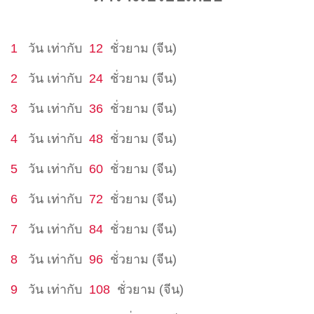
1
วัน
เท่ากับ
12
ชั่วยาม (จีน)
2
วัน
เท่ากับ
24
ชั่วยาม (จีน)
3
วัน
เท่ากับ
36
ชั่วยาม (จีน)
4
วัน
เท่ากับ
48
ชั่วยาม (จีน)
5
วัน
เท่ากับ
60
ชั่วยาม (จีน)
6
วัน
เท่ากับ
72
ชั่วยาม (จีน)
7
วัน
เท่ากับ
84
ชั่วยาม (จีน)
8
วัน
เท่ากับ
96
ชั่วยาม (จีน)
9
วัน
เท่ากับ
108
ชั่วยาม (จีน)