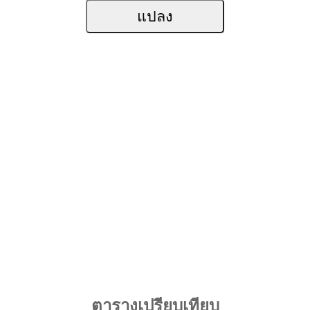
ตารางเปรียบเทียบ