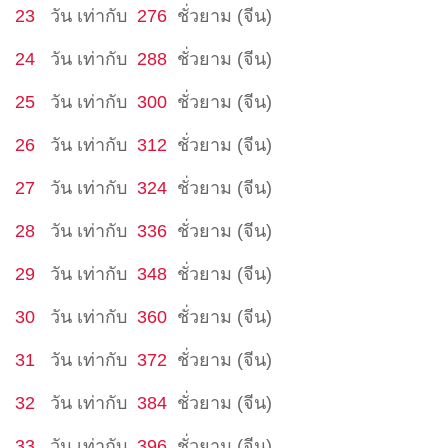
23
วัน
เท่ากับ
276
ชั่วยาม (จีน)
24
วัน
เท่ากับ
288
ชั่วยาม (จีน)
25
วัน
เท่ากับ
300
ชั่วยาม (จีน)
26
วัน
เท่ากับ
312
ชั่วยาม (จีน)
27
วัน
เท่ากับ
324
ชั่วยาม (จีน)
28
วัน
เท่ากับ
336
ชั่วยาม (จีน)
29
วัน
เท่ากับ
348
ชั่วยาม (จีน)
30
วัน
เท่ากับ
360
ชั่วยาม (จีน)
31
วัน
เท่ากับ
372
ชั่วยาม (จีน)
32
วัน
เท่ากับ
384
ชั่วยาม (จีน)
33
วัน
เท่ากับ
396
ชั่วยาม (จีน)