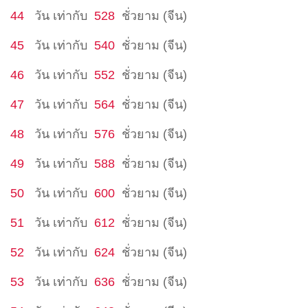
44
วัน
เท่ากับ
528
ชั่วยาม (จีน)
45
วัน
เท่ากับ
540
ชั่วยาม (จีน)
46
วัน
เท่ากับ
552
ชั่วยาม (จีน)
47
วัน
เท่ากับ
564
ชั่วยาม (จีน)
48
วัน
เท่ากับ
576
ชั่วยาม (จีน)
49
วัน
เท่ากับ
588
ชั่วยาม (จีน)
50
วัน
เท่ากับ
600
ชั่วยาม (จีน)
51
วัน
เท่ากับ
612
ชั่วยาม (จีน)
52
วัน
เท่ากับ
624
ชั่วยาม (จีน)
53
วัน
เท่ากับ
636
ชั่วยาม (จีน)