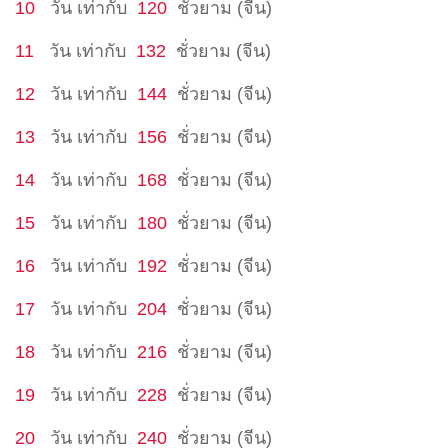
10
วัน
เท่ากับ
120
ชั่วยาม (จีน)
11
วัน
เท่ากับ
132
ชั่วยาม (จีน)
12
วัน
เท่ากับ
144
ชั่วยาม (จีน)
13
วัน
เท่ากับ
156
ชั่วยาม (จีน)
14
วัน
เท่ากับ
168
ชั่วยาม (จีน)
15
วัน
เท่ากับ
180
ชั่วยาม (จีน)
16
วัน
เท่ากับ
192
ชั่วยาม (จีน)
17
วัน
เท่ากับ
204
ชั่วยาม (จีน)
18
วัน
เท่ากับ
216
ชั่วยาม (จีน)
19
วัน
เท่ากับ
228
ชั่วยาม (จีน)
20
วัน
เท่ากับ
240
ชั่วยาม (จีน)