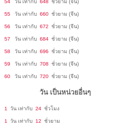
54
วัน
เท่ากับ
648
ชั่วยาม (จีน)
55
วัน
เท่ากับ
660
ชั่วยาม (จีน)
56
วัน
เท่ากับ
672
ชั่วยาม (จีน)
57
วัน
เท่ากับ
684
ชั่วยาม (จีน)
58
วัน
เท่ากับ
696
ชั่วยาม (จีน)
59
วัน
เท่ากับ
708
ชั่วยาม (จีน)
60
วัน
เท่ากับ
720
ชั่วยาม (จีน)
วัน เป็นหน่วยอื่นๆ
1
วัน
เท่ากับ
24
ชั่วโมง
1
วัน
เท่ากับ
12
ชั่วยาม