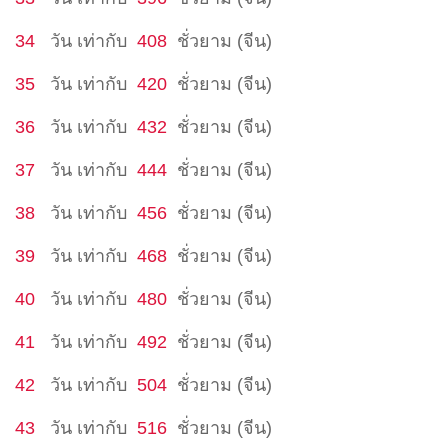
34
วัน
เท่ากับ
408
ชั่วยาม (จีน)
35
วัน
เท่ากับ
420
ชั่วยาม (จีน)
36
วัน
เท่ากับ
432
ชั่วยาม (จีน)
37
วัน
เท่ากับ
444
ชั่วยาม (จีน)
38
วัน
เท่ากับ
456
ชั่วยาม (จีน)
39
วัน
เท่ากับ
468
ชั่วยาม (จีน)
40
วัน
เท่ากับ
480
ชั่วยาม (จีน)
41
วัน
เท่ากับ
492
ชั่วยาม (จีน)
42
วัน
เท่ากับ
504
ชั่วยาม (จีน)
43
วัน
เท่ากับ
516
ชั่วยาม (จีน)