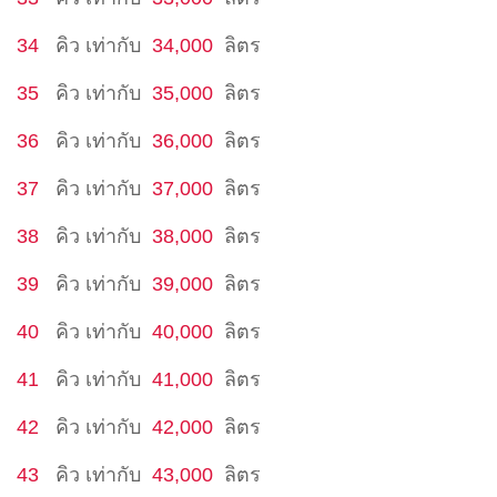
34
คิว
เท่ากับ
34,000
ลิตร
35
คิว
เท่ากับ
35,000
ลิตร
36
คิว
เท่ากับ
36,000
ลิตร
37
คิว
เท่ากับ
37,000
ลิตร
38
คิว
เท่ากับ
38,000
ลิตร
39
คิว
เท่ากับ
39,000
ลิตร
40
คิว
เท่ากับ
40,000
ลิตร
41
คิว
เท่ากับ
41,000
ลิตร
42
คิว
เท่ากับ
42,000
ลิตร
43
คิว
เท่ากับ
43,000
ลิตร