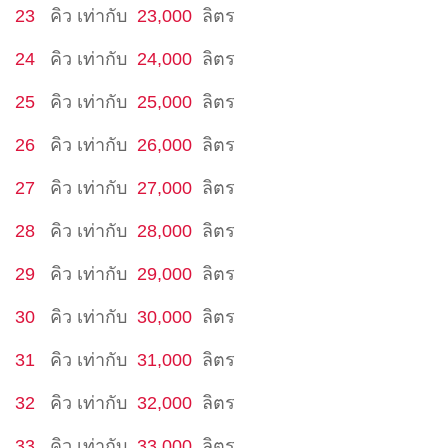
23
คิว
เท่ากับ
23,000
ลิตร
24
คิว
เท่ากับ
24,000
ลิตร
25
คิว
เท่ากับ
25,000
ลิตร
26
คิว
เท่ากับ
26,000
ลิตร
27
คิว
เท่ากับ
27,000
ลิตร
28
คิว
เท่ากับ
28,000
ลิตร
29
คิว
เท่ากับ
29,000
ลิตร
30
คิว
เท่ากับ
30,000
ลิตร
31
คิว
เท่ากับ
31,000
ลิตร
32
คิว
เท่ากับ
32,000
ลิตร
33
คิว
เท่ากับ
33,000
ลิตร