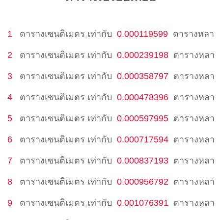
1
ตารางเซนติเมตร
เท่ากับ
0.000119599
ตารางหลา
2
ตารางเซนติเมตร
เท่ากับ
0.000239198
ตารางหลา
3
ตารางเซนติเมตร
เท่ากับ
0.000358797
ตารางหลา
4
ตารางเซนติเมตร
เท่ากับ
0.000478396
ตารางหลา
5
ตารางเซนติเมตร
เท่ากับ
0.000597995
ตารางหลา
6
ตารางเซนติเมตร
เท่ากับ
0.000717594
ตารางหลา
7
ตารางเซนติเมตร
เท่ากับ
0.000837193
ตารางหลา
8
ตารางเซนติเมตร
เท่ากับ
0.000956792
ตารางหลา
9
ตารางเซนติเมตร
เท่ากับ
0.001076391
ตารางหลา