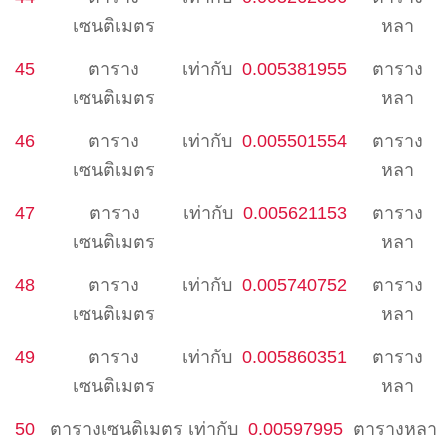
เซนติเมตร
หลา
45
ตาราง
เท่ากับ
0.005381955
ตาราง
เซนติเมตร
หลา
46
ตาราง
เท่ากับ
0.005501554
ตาราง
เซนติเมตร
หลา
47
ตาราง
เท่ากับ
0.005621153
ตาราง
เซนติเมตร
หลา
48
ตาราง
เท่ากับ
0.005740752
ตาราง
เซนติเมตร
หลา
49
ตาราง
เท่ากับ
0.005860351
ตาราง
เซนติเมตร
หลา
50
ตารางเซนติเมตร
เท่ากับ
0.00597995
ตารางหลา