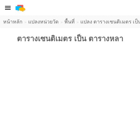
หน้าหลัก
แปลงหน่วยวัด
พื้นที่
แปลง ตารางเซนติเมตร เป็น
ตารางเซนติเมตร เป็น ตารางหลา