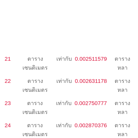
21
ตาราง
เท่ากับ
0.002511579
ตาราง
เซนติเมตร
หลา
22
ตาราง
เท่ากับ
0.002631178
ตาราง
เซนติเมตร
หลา
23
ตาราง
เท่ากับ
0.002750777
ตาราง
เซนติเมตร
หลา
24
ตาราง
เท่ากับ
0.002870376
ตาราง
เซนติเมตร
หลา