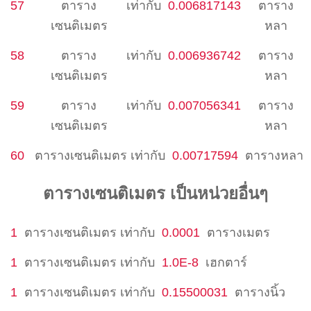
57
ตาราง
เท่ากับ
0.006817143
ตาราง
เซนติเมตร
หลา
58
ตาราง
เท่ากับ
0.006936742
ตาราง
เซนติเมตร
หลา
59
ตาราง
เท่ากับ
0.007056341
ตาราง
เซนติเมตร
หลา
60
ตารางเซนติเมตร
เท่ากับ
0.00717594
ตารางหลา
ตารางเซนติเมตร เป็นหน่วยอื่นๆ
1
ตารางเซนติเมตร
เท่ากับ
0.0001
ตารางเมตร
1
ตารางเซนติเมตร
เท่ากับ
1.0E-8
เฮกตาร์
1
ตารางเซนติเมตร
เท่ากับ
0.15500031
ตารางนิ้ว