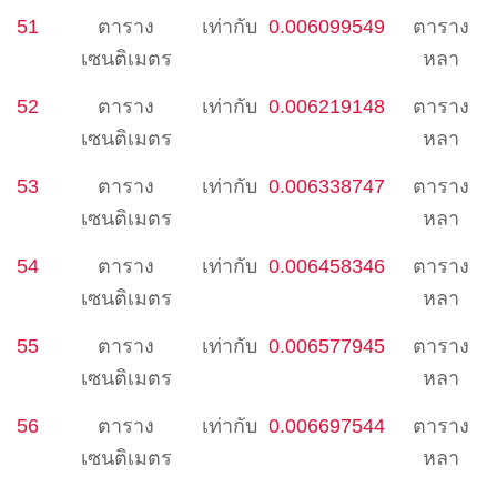
51
ตาราง
เท่ากับ
0.006099549
ตาราง
เซนติเมตร
หลา
52
ตาราง
เท่ากับ
0.006219148
ตาราง
เซนติเมตร
หลา
53
ตาราง
เท่ากับ
0.006338747
ตาราง
เซนติเมตร
หลา
54
ตาราง
เท่ากับ
0.006458346
ตาราง
เซนติเมตร
หลา
55
ตาราง
เท่ากับ
0.006577945
ตาราง
เซนติเมตร
หลา
56
ตาราง
เท่ากับ
0.006697544
ตาราง
เซนติเมตร
หลา