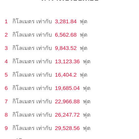
1
กิโลเมตร
เท่ากับ
3,281.84
ฟุต
2
กิโลเมตร
เท่ากับ
6,562.68
ฟุต
3
กิโลเมตร
เท่ากับ
9,843.52
ฟุต
4
กิโลเมตร
เท่ากับ
13,123.36
ฟุต
5
กิโลเมตร
เท่ากับ
16,404.2
ฟุต
6
กิโลเมตร
เท่ากับ
19,685.04
ฟุต
7
กิโลเมตร
เท่ากับ
22,966.88
ฟุต
8
กิโลเมตร
เท่ากับ
26,247.72
ฟุต
9
กิโลเมตร
เท่ากับ
29,528.56
ฟุต