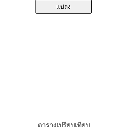
ตารางเปรียบเทียบ