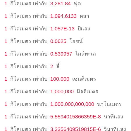
1
กิโลเมตร
เท่ากับ
3,281.84
ฟุต
1
กิโลเมตร
เท่ากับ
1,094.6133
หลา
1
กิโลเมตร
เท่ากับ
1.057E-13
ปีแสง
1
กิโลเมตร
เท่ากับ
0.0625
โยชน์
1
กิโลเมตร
เท่ากับ
0.539957
ไมล์ทะเล
1
กิโลเมตร
เท่ากับ
2
ลี้
1
กิโลเมตร
เท่ากับ
100,000
เซนติเมตร
1
กิโลเมตร
เท่ากับ
1,000,000
มิลลิเมตร
1
กิโลเมตร
เท่ากับ
1,000,000,000,000
นาโนเมตร
1
กิโลเมตร
เท่ากับ
5.5594015866359E-8
นาทีแสง
1
กิโลเมตร
เท่ากับ
3.3356409519815E-6
วินาทีแสง