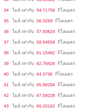
34
ไมล์
เท่ากับ
54.71756
กิโลเมตร
35
ไมล์
เท่ากับ
56.3269
กิโลเมตร
36
ไมล์
เท่ากับ
57.93624
กิโลเมตร
37
ไมล์
เท่ากับ
59.54558
กิโลเมตร
38
ไมล์
เท่ากับ
61.15492
กิโลเมตร
39
ไมล์
เท่ากับ
62.76426
กิโลเมตร
40
ไมล์
เท่ากับ
64.3736
กิโลเมตร
41
ไมล์
เท่ากับ
65.98294
กิโลเมตร
42
ไมล์
เท่ากับ
67.59228
กิโลเมตร
43
ไมล์
เท่ากับ
69.20162
กิโลเมตร