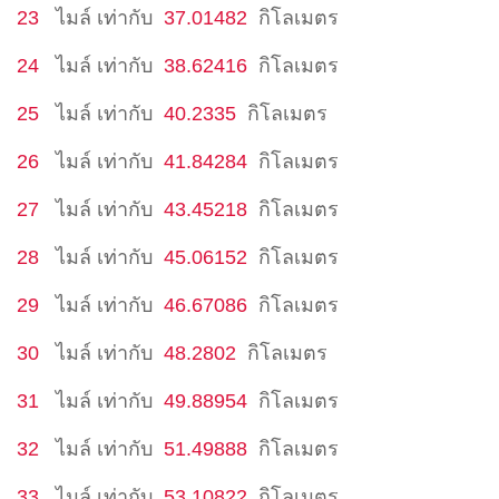
23
ไมล์
เท่ากับ
37.01482
กิโลเมตร
24
ไมล์
เท่ากับ
38.62416
กิโลเมตร
25
ไมล์
เท่ากับ
40.2335
กิโลเมตร
26
ไมล์
เท่ากับ
41.84284
กิโลเมตร
27
ไมล์
เท่ากับ
43.45218
กิโลเมตร
28
ไมล์
เท่ากับ
45.06152
กิโลเมตร
29
ไมล์
เท่ากับ
46.67086
กิโลเมตร
30
ไมล์
เท่ากับ
48.2802
กิโลเมตร
31
ไมล์
เท่ากับ
49.88954
กิโลเมตร
32
ไมล์
เท่ากับ
51.49888
กิโลเมตร
33
ไมล์
เท่ากับ
53.10822
กิโลเมตร