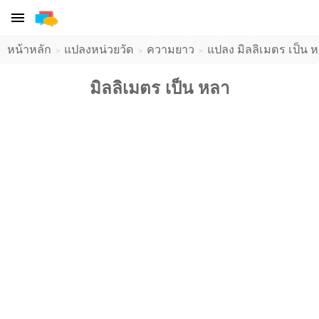
หน้าหลัก
แปลงหน่วยวัด
ความยาว
แปลง มิลลิเมตร เป็น หล
มิลลิเมตร เป็น หลา