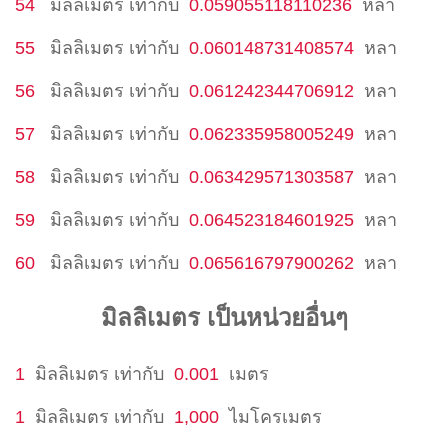
54
มิลลิเมตร
เท่ากับ
0.059055118110236
หลา
55
มิลลิเมตร
เท่ากับ
0.060148731408574
หลา
56
มิลลิเมตร
เท่ากับ
0.061242344706912
หลา
57
มิลลิเมตร
เท่ากับ
0.062335958005249
หลา
58
มิลลิเมตร
เท่ากับ
0.063429571303587
หลา
59
มิลลิเมตร
เท่ากับ
0.064523184601925
หลา
60
มิลลิเมตร
เท่ากับ
0.065616797900262
หลา
มิลลิเมตร เป็นหน่วยอื่นๆ
1
มิลลิเมตร
เท่ากับ
0.001
เมตร
1
มิลลิเมตร
เท่ากับ
1,000
ไมโครเมตร