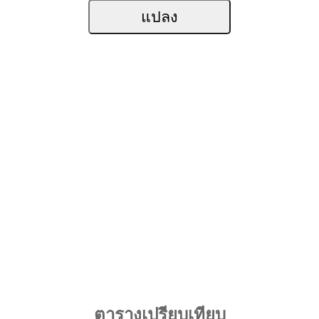
ตารางเปรียบเทียบ