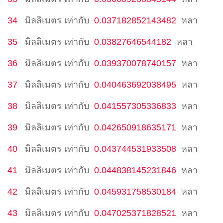
34
มิลลิเมตร
เท่ากับ
0.037182852143482
หลา
35
มิลลิเมตร
เท่ากับ
0.03827646544182
หลา
36
มิลลิเมตร
เท่ากับ
0.039370078740157
หลา
37
มิลลิเมตร
เท่ากับ
0.040463692038495
หลา
38
มิลลิเมตร
เท่ากับ
0.041557305336833
หลา
39
มิลลิเมตร
เท่ากับ
0.042650918635171
หลา
40
มิลลิเมตร
เท่ากับ
0.043744531933508
หลา
41
มิลลิเมตร
เท่ากับ
0.044838145231846
หลา
42
มิลลิเมตร
เท่ากับ
0.045931758530184
หลา
43
มิลลิเมตร
เท่ากับ
0.047025371828521
หลา