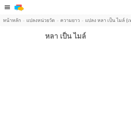
หน้าหลัก
แปลงหน่วยวัด
ความยาว
แปลง หลา เป็น ไมล์ (เท่
หลา เป็น ไมล์