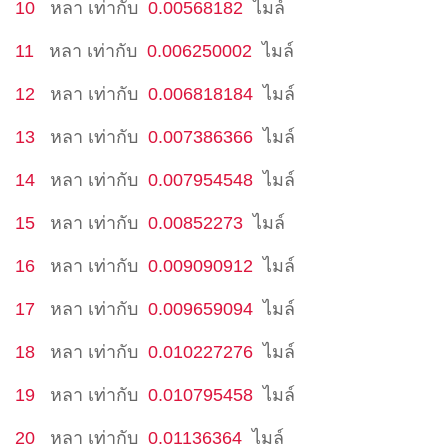
10
หลา
เท่ากับ
0.00568182
ไมล์
11
หลา
เท่ากับ
0.006250002
ไมล์
12
หลา
เท่ากับ
0.006818184
ไมล์
13
หลา
เท่ากับ
0.007386366
ไมล์
14
หลา
เท่ากับ
0.007954548
ไมล์
15
หลา
เท่ากับ
0.00852273
ไมล์
16
หลา
เท่ากับ
0.009090912
ไมล์
17
หลา
เท่ากับ
0.009659094
ไมล์
18
หลา
เท่ากับ
0.010227276
ไมล์
19
หลา
เท่ากับ
0.010795458
ไมล์
20
หลา
เท่ากับ
0.01136364
ไมล์