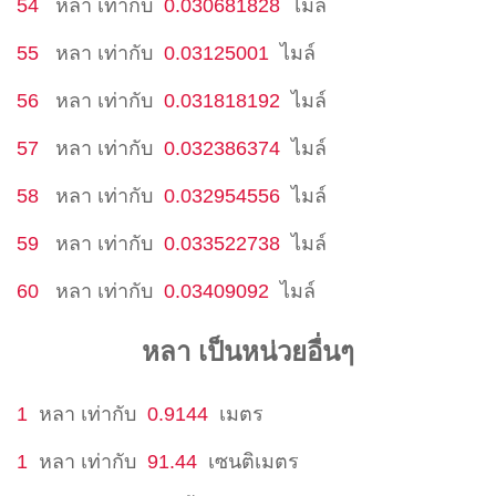
54
หลา
เท่ากับ
0.030681828
ไมล์
55
หลา
เท่ากับ
0.03125001
ไมล์
56
หลา
เท่ากับ
0.031818192
ไมล์
57
หลา
เท่ากับ
0.032386374
ไมล์
58
หลา
เท่ากับ
0.032954556
ไมล์
59
หลา
เท่ากับ
0.033522738
ไมล์
60
หลา
เท่ากับ
0.03409092
ไมล์
หลา เป็นหน่วยอื่นๆ
1
หลา
เท่ากับ
0.9144
เมตร
1
หลา
เท่ากับ
91.44
เซนติเมตร