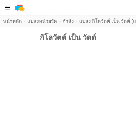
หน้าหลัก
แปลงหน่วยวัด
กำลัง
แปลง กิโลวัตต์ เป็น วัตต์ (เท
กิโลวัตต์ เป็น วัตต์