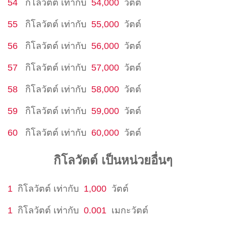
54
กิโลวัตต์
เท่ากับ
54,000
วัตต์
55
กิโลวัตต์
เท่ากับ
55,000
วัตต์
56
กิโลวัตต์
เท่ากับ
56,000
วัตต์
57
กิโลวัตต์
เท่ากับ
57,000
วัตต์
58
กิโลวัตต์
เท่ากับ
58,000
วัตต์
59
กิโลวัตต์
เท่ากับ
59,000
วัตต์
60
กิโลวัตต์
เท่ากับ
60,000
วัตต์
กิโลวัตต์ เป็นหน่วยอื่นๆ
1
กิโลวัตต์
เท่ากับ
1,000
วัตต์
1
กิโลวัตต์
เท่ากับ
0.001
เมกะวัตต์