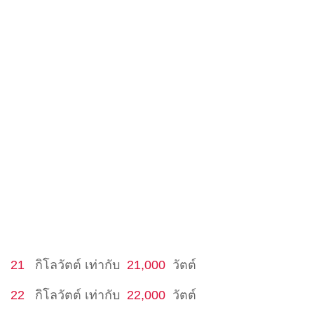
21
กิโลวัตต์
เท่ากับ
21,000
วัตต์
22
กิโลวัตต์
เท่ากับ
22,000
วัตต์