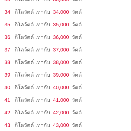
34
กิโลวัตต์
เท่ากับ
34,000
วัตต์
35
กิโลวัตต์
เท่ากับ
35,000
วัตต์
36
กิโลวัตต์
เท่ากับ
36,000
วัตต์
37
กิโลวัตต์
เท่ากับ
37,000
วัตต์
38
กิโลวัตต์
เท่ากับ
38,000
วัตต์
39
กิโลวัตต์
เท่ากับ
39,000
วัตต์
40
กิโลวัตต์
เท่ากับ
40,000
วัตต์
41
กิโลวัตต์
เท่ากับ
41,000
วัตต์
42
กิโลวัตต์
เท่ากับ
42,000
วัตต์
43
กิโลวัตต์
เท่ากับ
43,000
วัตต์