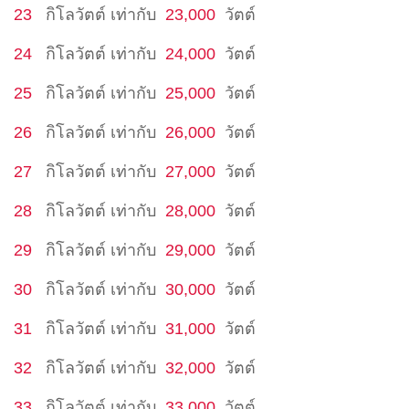
23
กิโลวัตต์
เท่ากับ
23,000
วัตต์
24
กิโลวัตต์
เท่ากับ
24,000
วัตต์
25
กิโลวัตต์
เท่ากับ
25,000
วัตต์
26
กิโลวัตต์
เท่ากับ
26,000
วัตต์
27
กิโลวัตต์
เท่ากับ
27,000
วัตต์
28
กิโลวัตต์
เท่ากับ
28,000
วัตต์
29
กิโลวัตต์
เท่ากับ
29,000
วัตต์
30
กิโลวัตต์
เท่ากับ
30,000
วัตต์
31
กิโลวัตต์
เท่ากับ
31,000
วัตต์
32
กิโลวัตต์
เท่ากับ
32,000
วัตต์
33
กิโลวัตต์
เท่ากับ
33,000
วัตต์