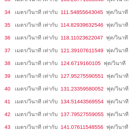
34
เมตร/วินาที
เท่ากับ
111.54855643045
ฟุต/วินาที
35
เมตร/วินาที
เท่ากับ
114.82939632546
ฟุต/วินาที
36
เมตร/วินาที
เท่ากับ
118.11023622047
ฟุต/วินาที
37
เมตร/วินาที
เท่ากับ
121.39107611549
ฟุต/วินาที
38
เมตร/วินาที
เท่ากับ
124.6719160105
ฟุต/วินาที
39
เมตร/วินาที
เท่ากับ
127.95275590551
ฟุต/วินาที
40
เมตร/วินาที
เท่ากับ
131.23359580052
ฟุต/วินาที
41
เมตร/วินาที
เท่ากับ
134.51443569554
ฟุต/วินาที
42
เมตร/วินาที
เท่ากับ
137.79527559055
ฟุต/วินาที
43
เมตร/วินาที
เท่ากับ
141.07611548556
ฟุต/วินาที