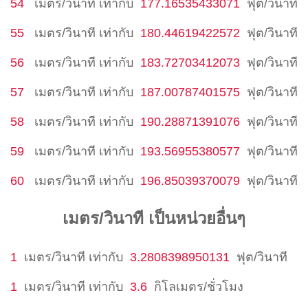
54
เมตร/วินาที
เท่ากับ
177.16535433071
ฟุต/วินาที
55
เมตร/วินาที
เท่ากับ
180.44619422572
ฟุต/วินาที
56
เมตร/วินาที
เท่ากับ
183.72703412073
ฟุต/วินาที
57
เมตร/วินาที
เท่ากับ
187.00787401575
ฟุต/วินาที
58
เมตร/วินาที
เท่ากับ
190.28871391076
ฟุต/วินาที
59
เมตร/วินาที
เท่ากับ
193.56955380577
ฟุต/วินาที
60
เมตร/วินาที
เท่ากับ
196.85039370079
ฟุต/วินาที
เมตร/วินาที เป็นหน่วยอื่นๆ
1
เมตร/วินาที
เท่ากับ
3.2808398950131
ฟุต/วินาที
1
เมตร/วินาที
เท่ากับ
3.6
กิโลเมตร/ชั่วโมง