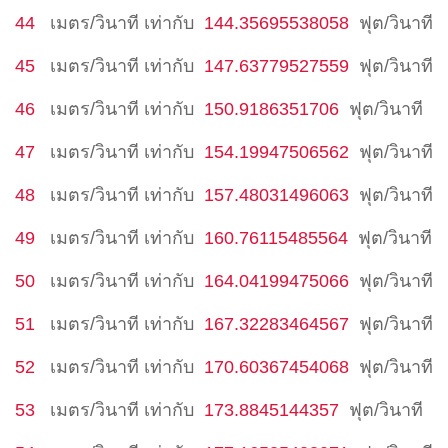
44
เมตร/วินาที
เท่ากับ
144.35695538058
ฟุต/วินาที
45
เมตร/วินาที
เท่ากับ
147.63779527559
ฟุต/วินาที
46
เมตร/วินาที
เท่ากับ
150.9186351706
ฟุต/วินาที
47
เมตร/วินาที
เท่ากับ
154.19947506562
ฟุต/วินาที
48
เมตร/วินาที
เท่ากับ
157.48031496063
ฟุต/วินาที
49
เมตร/วินาที
เท่ากับ
160.76115485564
ฟุต/วินาที
50
เมตร/วินาที
เท่ากับ
164.04199475066
ฟุต/วินาที
51
เมตร/วินาที
เท่ากับ
167.32283464567
ฟุต/วินาที
52
เมตร/วินาที
เท่ากับ
170.60367454068
ฟุต/วินาที
53
เมตร/วินาที
เท่ากับ
173.8845144357
ฟุต/วินาที