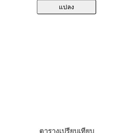
ตารางเปรียบเทียบ