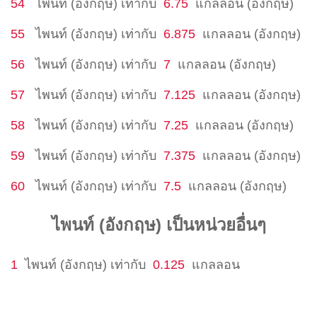
54
ไพนท์ (อังกฤษ)
เท่ากับ
6.75
แกลลอน (อังกฤษ)
55
ไพนท์ (อังกฤษ)
เท่ากับ
6.875
แกลลอน (อังกฤษ)
56
ไพนท์ (อังกฤษ)
เท่ากับ
7
แกลลอน (อังกฤษ)
57
ไพนท์ (อังกฤษ)
เท่ากับ
7.125
แกลลอน (อังกฤษ)
58
ไพนท์ (อังกฤษ)
เท่ากับ
7.25
แกลลอน (อังกฤษ)
59
ไพนท์ (อังกฤษ)
เท่ากับ
7.375
แกลลอน (อังกฤษ)
60
ไพนท์ (อังกฤษ)
เท่ากับ
7.5
แกลลอน (อังกฤษ)
ไพนท์ (อังกฤษ) เป็นหน่วยอื่นๆ
1
ไพนท์ (อังกฤษ)
เท่ากับ
0.125
แกลลอน