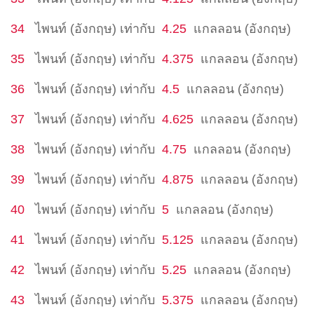
34
ไพนท์ (อังกฤษ)
เท่ากับ
4.25
แกลลอน (อังกฤษ)
35
ไพนท์ (อังกฤษ)
เท่ากับ
4.375
แกลลอน (อังกฤษ)
36
ไพนท์ (อังกฤษ)
เท่ากับ
4.5
แกลลอน (อังกฤษ)
37
ไพนท์ (อังกฤษ)
เท่ากับ
4.625
แกลลอน (อังกฤษ)
38
ไพนท์ (อังกฤษ)
เท่ากับ
4.75
แกลลอน (อังกฤษ)
39
ไพนท์ (อังกฤษ)
เท่ากับ
4.875
แกลลอน (อังกฤษ)
40
ไพนท์ (อังกฤษ)
เท่ากับ
5
แกลลอน (อังกฤษ)
41
ไพนท์ (อังกฤษ)
เท่ากับ
5.125
แกลลอน (อังกฤษ)
42
ไพนท์ (อังกฤษ)
เท่ากับ
5.25
แกลลอน (อังกฤษ)
43
ไพนท์ (อังกฤษ)
เท่ากับ
5.375
แกลลอน (อังกฤษ)