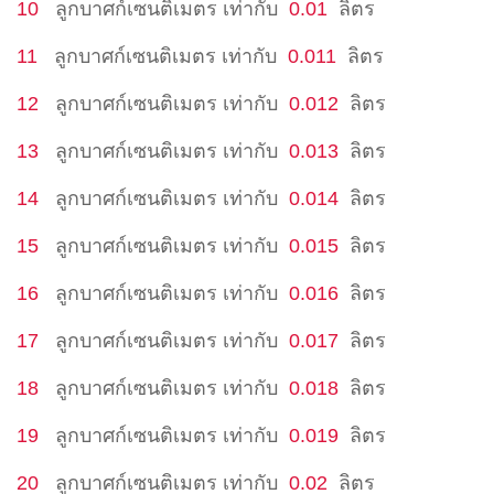
10
ลูกบาศก์เซนติเมตร
เท่ากับ
0.01
ลิตร
11
ลูกบาศก์เซนติเมตร
เท่ากับ
0.011
ลิตร
12
ลูกบาศก์เซนติเมตร
เท่ากับ
0.012
ลิตร
13
ลูกบาศก์เซนติเมตร
เท่ากับ
0.013
ลิตร
14
ลูกบาศก์เซนติเมตร
เท่ากับ
0.014
ลิตร
15
ลูกบาศก์เซนติเมตร
เท่ากับ
0.015
ลิตร
16
ลูกบาศก์เซนติเมตร
เท่ากับ
0.016
ลิตร
17
ลูกบาศก์เซนติเมตร
เท่ากับ
0.017
ลิตร
18
ลูกบาศก์เซนติเมตร
เท่ากับ
0.018
ลิตร
19
ลูกบาศก์เซนติเมตร
เท่ากับ
0.019
ลิตร
20
ลูกบาศก์เซนติเมตร
เท่ากับ
0.02
ลิตร