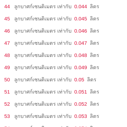
44
ลูกบาศก์เซนติเมตร
เท่ากับ
0.044
ลิตร
45
ลูกบาศก์เซนติเมตร
เท่ากับ
0.045
ลิตร
46
ลูกบาศก์เซนติเมตร
เท่ากับ
0.046
ลิตร
47
ลูกบาศก์เซนติเมตร
เท่ากับ
0.047
ลิตร
48
ลูกบาศก์เซนติเมตร
เท่ากับ
0.048
ลิตร
49
ลูกบาศก์เซนติเมตร
เท่ากับ
0.049
ลิตร
50
ลูกบาศก์เซนติเมตร
เท่ากับ
0.05
ลิตร
51
ลูกบาศก์เซนติเมตร
เท่ากับ
0.051
ลิตร
52
ลูกบาศก์เซนติเมตร
เท่ากับ
0.052
ลิตร
53
ลูกบาศก์เซนติเมตร
เท่ากับ
0.053
ลิตร