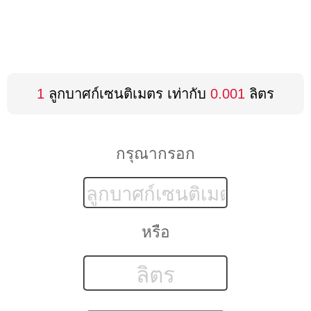
1
ลูกบาศก์เซนติเมตร เท่ากับ
0.001
ลิตร
กรุณากรอก
หรือ