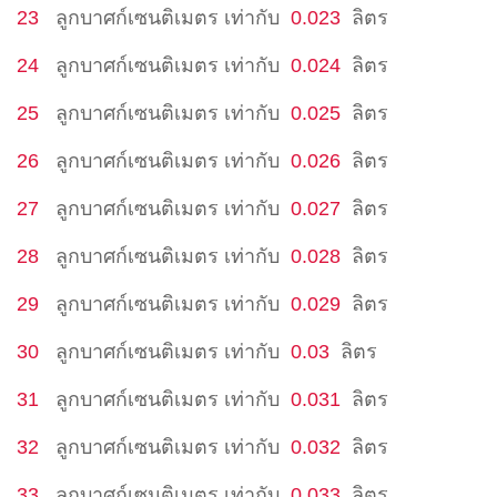
23
ลูกบาศก์เซนติเมตร
เท่ากับ
0.023
ลิตร
24
ลูกบาศก์เซนติเมตร
เท่ากับ
0.024
ลิตร
25
ลูกบาศก์เซนติเมตร
เท่ากับ
0.025
ลิตร
26
ลูกบาศก์เซนติเมตร
เท่ากับ
0.026
ลิตร
27
ลูกบาศก์เซนติเมตร
เท่ากับ
0.027
ลิตร
28
ลูกบาศก์เซนติเมตร
เท่ากับ
0.028
ลิตร
29
ลูกบาศก์เซนติเมตร
เท่ากับ
0.029
ลิตร
30
ลูกบาศก์เซนติเมตร
เท่ากับ
0.03
ลิตร
31
ลูกบาศก์เซนติเมตร
เท่ากับ
0.031
ลิตร
32
ลูกบาศก์เซนติเมตร
เท่ากับ
0.032
ลิตร
33
ลูกบาศก์เซนติเมตร
เท่ากับ
0.033
ลิตร