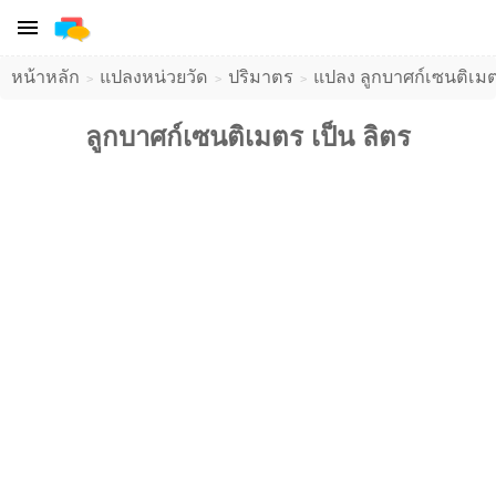
หน้าหลัก
แปลงหน่วยวัด
ปริมาตร
แปลง ลูกบาศก์เซนติเมตร 
ลูกบาศก์เซนติเมตร เป็น ลิตร