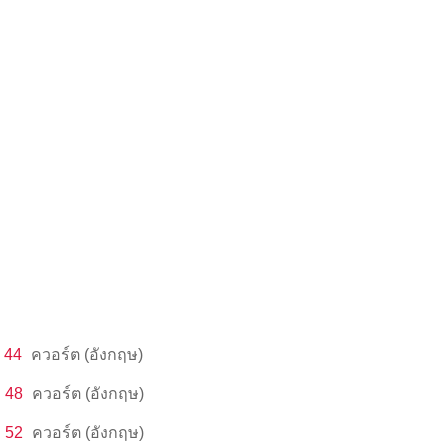
44
ควอร์ต (อังกฤษ)
48
ควอร์ต (อังกฤษ)
52
ควอร์ต (อังกฤษ)