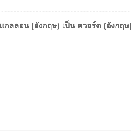
แกลลอน (อังกฤษ) เป็น ควอร์ต (อังกฤษ