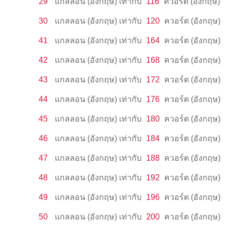
29
แกลลอน (อังกฤษ)
เท่ากับ
116
ควอร์ต (อังกฤษ)
30
แกลลอน (อังกฤษ)
เท่ากับ
120
ควอร์ต (อังกฤษ)
41
แกลลอน (อังกฤษ)
เท่ากับ
164
ควอร์ต (อังกฤษ)
42
แกลลอน (อังกฤษ)
เท่ากับ
168
ควอร์ต (อังกฤษ)
43
แกลลอน (อังกฤษ)
เท่ากับ
172
ควอร์ต (อังกฤษ)
44
แกลลอน (อังกฤษ)
เท่ากับ
176
ควอร์ต (อังกฤษ)
45
แกลลอน (อังกฤษ)
เท่ากับ
180
ควอร์ต (อังกฤษ)
46
แกลลอน (อังกฤษ)
เท่ากับ
184
ควอร์ต (อังกฤษ)
47
แกลลอน (อังกฤษ)
เท่ากับ
188
ควอร์ต (อังกฤษ)
48
แกลลอน (อังกฤษ)
เท่ากับ
192
ควอร์ต (อังกฤษ)
49
แกลลอน (อังกฤษ)
เท่ากับ
196
ควอร์ต (อังกฤษ)
50
แกลลอน (อังกฤษ)
เท่ากับ
200
ควอร์ต (อังกฤษ)