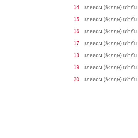
14
แกลลอน (อังกฤษ)
เท่ากับ
15
แกลลอน (อังกฤษ)
เท่ากับ
16
แกลลอน (อังกฤษ)
เท่ากับ
17
แกลลอน (อังกฤษ)
เท่ากับ
18
แกลลอน (อังกฤษ)
เท่ากับ
19
แกลลอน (อังกฤษ)
เท่ากับ
20
แกลลอน (อังกฤษ)
เท่ากับ