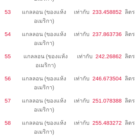
53
แกลลอน (ของแห้ง
เท่ากับ
233.458852
ลิตร
อเมริกา)
54
แกลลอน (ของแห้ง
เท่ากับ
237.863736
ลิตร
อเมริกา)
55
แกลลอน (ของแห้ง
เท่ากับ
242.26862
ลิตร
อเมริกา)
56
แกลลอน (ของแห้ง
เท่ากับ
246.673504
ลิตร
อเมริกา)
57
แกลลอน (ของแห้ง
เท่ากับ
251.078388
ลิตร
อเมริกา)
58
แกลลอน (ของแห้ง
เท่ากับ
255.483272
ลิตร
อเมริกา)