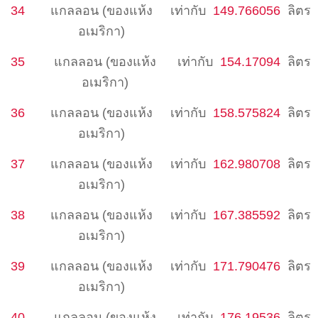
34
แกลลอน (ของแห้ง
เท่ากับ
149.766056
ลิตร
อเมริกา)
35
แกลลอน (ของแห้ง
เท่ากับ
154.17094
ลิตร
อเมริกา)
36
แกลลอน (ของแห้ง
เท่ากับ
158.575824
ลิตร
อเมริกา)
37
แกลลอน (ของแห้ง
เท่ากับ
162.980708
ลิตร
อเมริกา)
38
แกลลอน (ของแห้ง
เท่ากับ
167.385592
ลิตร
อเมริกา)
39
แกลลอน (ของแห้ง
เท่ากับ
171.790476
ลิตร
อเมริกา)
40
แกลลอน (ของแห้ง
เท่ากับ
176.19536
ลิตร