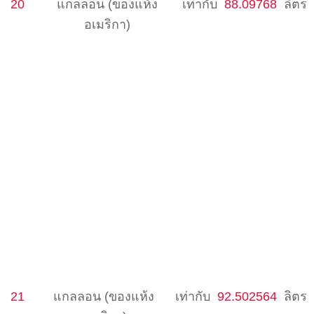
20
แกลลอน (ของแห้ง
เท่ากับ
88.09768
ลิตร
อเมริกา)
21
แกลลอน (ของแห้ง
เท่ากับ
92.502564
ลิตร