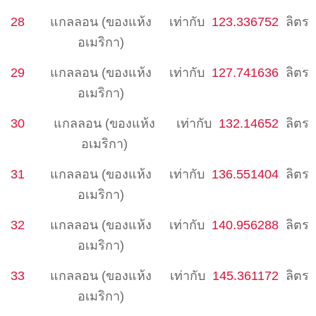
28
แกลลอน (ของแห้ง
เท่ากับ
123.336752
ลิตร
อเมริกา)
29
แกลลอน (ของแห้ง
เท่ากับ
127.741636
ลิตร
อเมริกา)
30
แกลลอน (ของแห้ง
เท่ากับ
132.14652
ลิตร
อเมริกา)
31
แกลลอน (ของแห้ง
เท่ากับ
136.551404
ลิตร
อเมริกา)
32
แกลลอน (ของแห้ง
เท่ากับ
140.956288
ลิตร
อเมริกา)
33
แกลลอน (ของแห้ง
เท่ากับ
145.361172
ลิตร
อเมริกา)