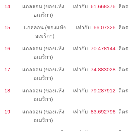
14
แกลลอน (ของแห้ง
เท่ากับ
61.668376
ลิตร
อเมริกา)
15
แกลลอน (ของแห้ง
เท่ากับ
66.07326
ลิตร
อเมริกา)
16
แกลลอน (ของแห้ง
เท่ากับ
70.478144
ลิตร
อเมริกา)
17
แกลลอน (ของแห้ง
เท่ากับ
74.883028
ลิตร
อเมริกา)
18
แกลลอน (ของแห้ง
เท่ากับ
79.287912
ลิตร
อเมริกา)
19
แกลลอน (ของแห้ง
เท่ากับ
83.692796
ลิตร
อเมริกา)