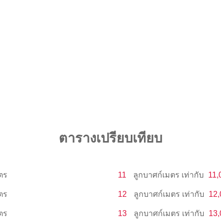
ตารางเปรียบเทียบ
ตร
11
ลูกบาศก์เมตร
เท่ากับ
11,
ตร
12
ลูกบาศก์เมตร
เท่ากับ
12,
ตร
13
ลูกบาศก์เมตร
เท่ากับ
13,