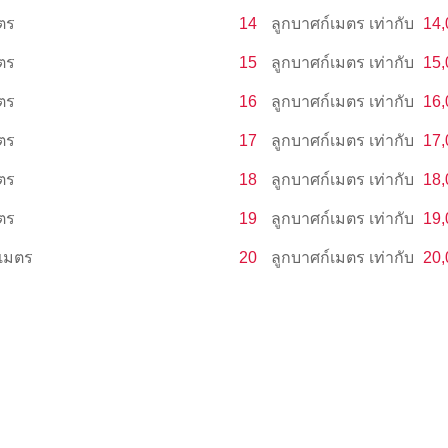
ตร
14
ลูกบาศก์เมตร
เท่ากับ
14,
ตร
15
ลูกบาศก์เมตร
เท่ากับ
15,
ตร
16
ลูกบาศก์เมตร
เท่ากับ
16,
ตร
17
ลูกบาศก์เมตร
เท่ากับ
17,
ตร
18
ลูกบาศก์เมตร
เท่ากับ
18,
ตร
19
ลูกบาศก์เมตร
เท่ากับ
19,
ิเมตร
20
ลูกบาศก์เมตร
เท่ากับ
20,