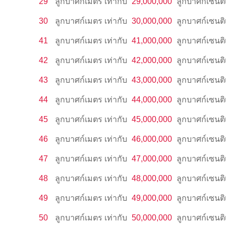
29
ลูกบาศก์เมตร
เท่ากับ
29,000,000
ลูกบาศก์เซนต
30
ลูกบาศก์เมตร
เท่ากับ
30,000,000
ลูกบาศก์เซนต
41
ลูกบาศก์เมตร
เท่ากับ
41,000,000
ลูกบาศก์เซนต
42
ลูกบาศก์เมตร
เท่ากับ
42,000,000
ลูกบาศก์เซนต
43
ลูกบาศก์เมตร
เท่ากับ
43,000,000
ลูกบาศก์เซนต
44
ลูกบาศก์เมตร
เท่ากับ
44,000,000
ลูกบาศก์เซนต
45
ลูกบาศก์เมตร
เท่ากับ
45,000,000
ลูกบาศก์เซนต
46
ลูกบาศก์เมตร
เท่ากับ
46,000,000
ลูกบาศก์เซนต
47
ลูกบาศก์เมตร
เท่ากับ
47,000,000
ลูกบาศก์เซนต
48
ลูกบาศก์เมตร
เท่ากับ
48,000,000
ลูกบาศก์เซนต
49
ลูกบาศก์เมตร
เท่ากับ
49,000,000
ลูกบาศก์เซนต
50
ลูกบาศก์เมตร
เท่ากับ
50,000,000
ลูกบาศก์เซนต