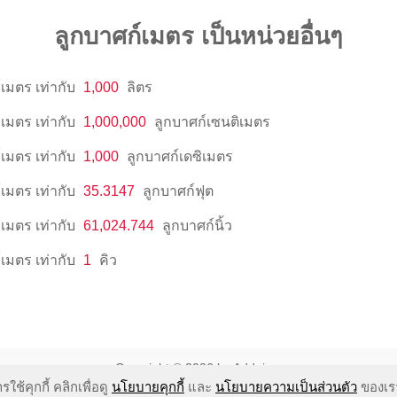
ลูกบาศก์เมตร เป็นหน่วยอื่นๆ
์เมตร
เท่ากับ
1,000
ลิตร
์เมตร
เท่ากับ
1,000,000
ลูกบาศก์เซนติเมตร
์เมตร
เท่ากับ
1,000
ลูกบาศก์เดซิเมตร
์เมตร
เท่ากับ
35.3147
ลูกบาศก์ฟุต
์เมตร
เท่ากับ
61,024.744
ลูกบาศก์นิ้ว
์เมตร
เท่ากับ
1
คิว
Copyright © 2026 by Addnine.
ใช้คุกกี้ คลิกเพื่อดู
นโยบายคุกกี้
และ
นโยบายความเป็นส่วนตัว
ของเร
ครองความเป็นส่วนตัว
-
นโยบายคุกกี้
-
ข้อตกลงในการใช้งาน
-
ข้อแนะนำใ