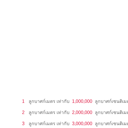
1
ลูกบาศก์เมตร
เท่ากับ
1,000,000
ลูกบาศก์เซนติเม
2
ลูกบาศก์เมตร
เท่ากับ
2,000,000
ลูกบาศก์เซนติเม
3
ลูกบาศก์เมตร
เท่ากับ
3,000,000
ลูกบาศก์เซนติเม