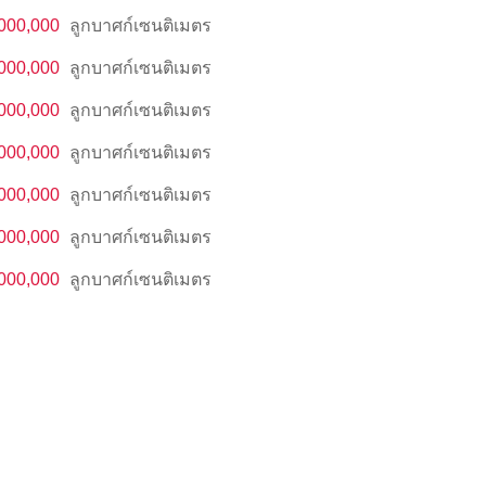
000,000
ลูกบาศก์เซนติเมตร
000,000
ลูกบาศก์เซนติเมตร
000,000
ลูกบาศก์เซนติเมตร
000,000
ลูกบาศก์เซนติเมตร
000,000
ลูกบาศก์เซนติเมตร
000,000
ลูกบาศก์เซนติเมตร
000,000
ลูกบาศก์เซนติเมตร