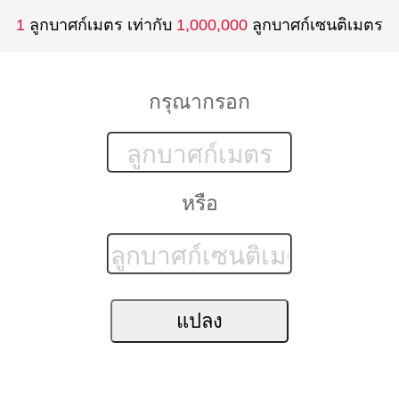
1
ลูกบาศก์เมตร เท่ากับ
1,000,000
ลูกบาศก์เซนติเมตร
กรุณากรอก
หรือ