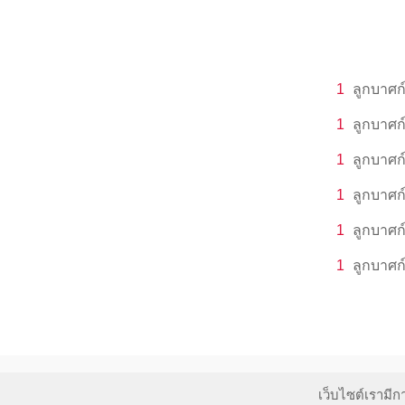
1
ลูกบาศก
1
ลูกบาศก
1
ลูกบาศก
1
ลูกบาศก
1
ลูกบาศก
1
ลูกบาศก
เว็บไซต์เรามีการ
นโยบายคุ้ม