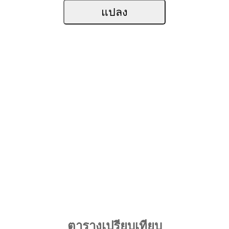
ตารางเปรียบเทียบ