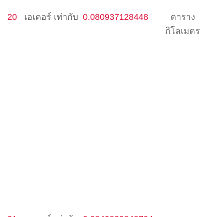
20
เอเคอร์
เท่ากับ
0.080937128448
ตาราง
กิโลเมตร