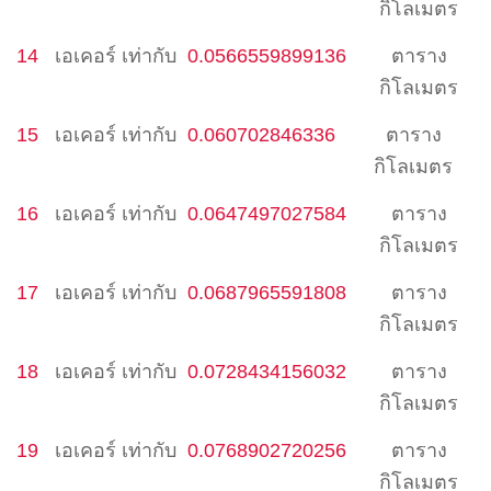
กิโลเมตร
14
เอเคอร์
เท่ากับ
0.0566559899136
ตาราง
กิโลเมตร
15
เอเคอร์
เท่ากับ
0.060702846336
ตาราง
กิโลเมตร
16
เอเคอร์
เท่ากับ
0.0647497027584
ตาราง
กิโลเมตร
17
เอเคอร์
เท่ากับ
0.0687965591808
ตาราง
กิโลเมตร
18
เอเคอร์
เท่ากับ
0.0728434156032
ตาราง
กิโลเมตร
19
เอเคอร์
เท่ากับ
0.0768902720256
ตาราง
กิโลเมตร