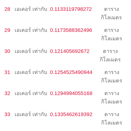
28
เอเคอร์
เท่ากับ
0.1133119798272
ตาราง
กิโลเมตร
29
เอเคอร์
เท่ากับ
0.1173588362496
ตาราง
กิโลเมตร
30
เอเคอร์
เท่ากับ
0.121405692672
ตาราง
กิโลเมตร
31
เอเคอร์
เท่ากับ
0.1254525490944
ตาราง
กิโลเมตร
32
เอเคอร์
เท่ากับ
0.1294994055168
ตาราง
กิโลเมตร
33
เอเคอร์
เท่ากับ
0.1335462619392
ตาราง
กิโลเมตร