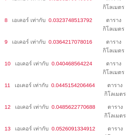
กิโลเมตร
8
เอเคอร์
เท่ากับ
0.0323748513792
ตาราง
กิโลเมตร
9
เอเคอร์
เท่ากับ
0.0364217078016
ตาราง
กิโลเมตร
10
เอเคอร์
เท่ากับ
0.040468564224
ตาราง
กิโลเมตร
11
เอเคอร์
เท่ากับ
0.0445154206464
ตาราง
กิโลเมตร
12
เอเคอร์
เท่ากับ
0.0485622770688
ตาราง
กิโลเมตร
13
เอเคอร์
เท่ากับ
0.0526091334912
ตาราง