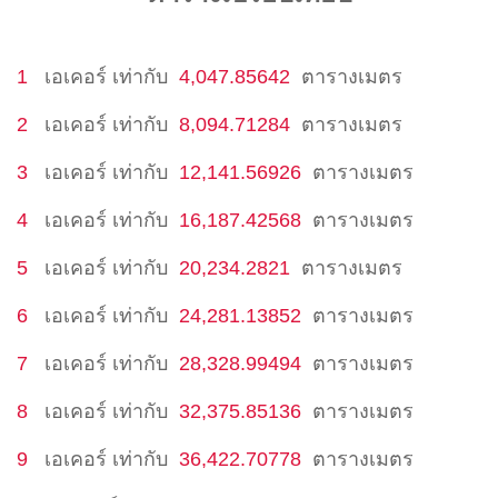
1
เอเคอร์
เท่ากับ
4,047.85642
ตารางเมตร
2
เอเคอร์
เท่ากับ
8,094.71284
ตารางเมตร
3
เอเคอร์
เท่ากับ
12,141.56926
ตารางเมตร
4
เอเคอร์
เท่ากับ
16,187.42568
ตารางเมตร
5
เอเคอร์
เท่ากับ
20,234.2821
ตารางเมตร
6
เอเคอร์
เท่ากับ
24,281.13852
ตารางเมตร
7
เอเคอร์
เท่ากับ
28,328.99494
ตารางเมตร
8
เอเคอร์
เท่ากับ
32,375.85136
ตารางเมตร
9
เอเคอร์
เท่ากับ
36,422.70778
ตารางเมตร