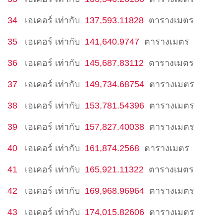
34
เอเคอร์
เท่ากับ
137,593.11828
ตารางเมตร
35
เอเคอร์
เท่ากับ
141,640.9747
ตารางเมตร
36
เอเคอร์
เท่ากับ
145,687.83112
ตารางเมตร
37
เอเคอร์
เท่ากับ
149,734.68754
ตารางเมตร
38
เอเคอร์
เท่ากับ
153,781.54396
ตารางเมตร
39
เอเคอร์
เท่ากับ
157,827.40038
ตารางเมตร
40
เอเคอร์
เท่ากับ
161,874.2568
ตารางเมตร
41
เอเคอร์
เท่ากับ
165,921.11322
ตารางเมตร
42
เอเคอร์
เท่ากับ
169,968.96964
ตารางเมตร
43
เอเคอร์
เท่ากับ
174,015.82606
ตารางเมตร