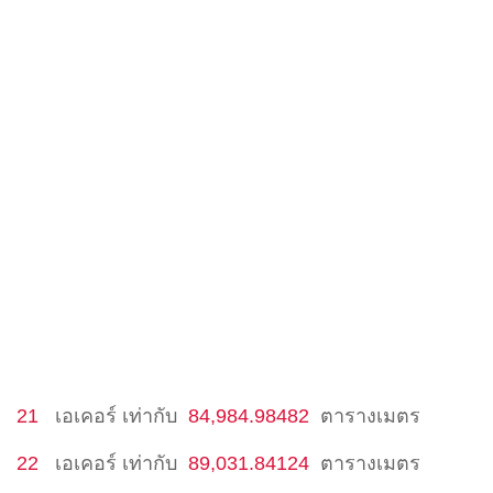
21
เอเคอร์
เท่ากับ
84,984.98482
ตารางเมตร
22
เอเคอร์
เท่ากับ
89,031.84124
ตารางเมตร