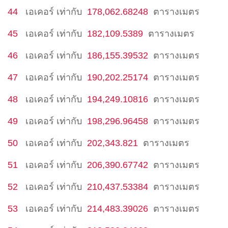
44
เอเคอร์
เท่ากับ
178,062.68248
ตารางเมตร
45
เอเคอร์
เท่ากับ
182,109.5389
ตารางเมตร
46
เอเคอร์
เท่ากับ
186,155.39532
ตารางเมตร
47
เอเคอร์
เท่ากับ
190,202.25174
ตารางเมตร
48
เอเคอร์
เท่ากับ
194,249.10816
ตารางเมตร
49
เอเคอร์
เท่ากับ
198,296.96458
ตารางเมตร
50
เอเคอร์
เท่ากับ
202,343.821
ตารางเมตร
51
เอเคอร์
เท่ากับ
206,390.67742
ตารางเมตร
52
เอเคอร์
เท่ากับ
210,437.53384
ตารางเมตร
53
เอเคอร์
เท่ากับ
214,483.39026
ตารางเมตร