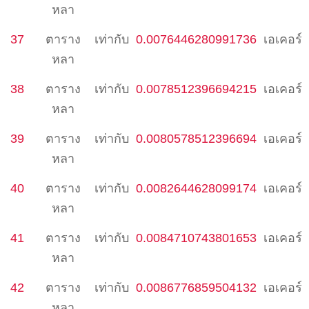
หลา
37
ตาราง
เท่ากับ
0.0076446280991736
เอเคอร์
หลา
38
ตาราง
เท่ากับ
0.0078512396694215
เอเคอร์
หลา
39
ตาราง
เท่ากับ
0.0080578512396694
เอเคอร์
หลา
40
ตาราง
เท่ากับ
0.0082644628099174
เอเคอร์
หลา
41
ตาราง
เท่ากับ
0.0084710743801653
เอเคอร์
หลา
42
ตาราง
เท่ากับ
0.0086776859504132
เอเคอร์
หลา