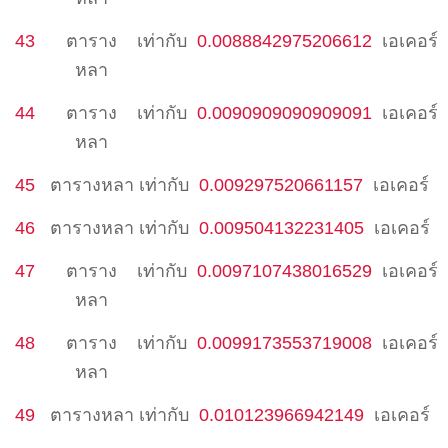
43
ตาราง
เท่ากับ
0.0088842975206612
เอเคอร์
หลา
44
ตาราง
เท่ากับ
0.0090909090909091
เอเคอร์
หลา
45
ตารางหลา
เท่ากับ
0.009297520661157
เอเคอร์
46
ตารางหลา
เท่ากับ
0.009504132231405
เอเคอร์
47
ตาราง
เท่ากับ
0.0097107438016529
เอเคอร์
หลา
48
ตาราง
เท่ากับ
0.0099173553719008
เอเคอร์
หลา
49
ตารางหลา
เท่ากับ
0.010123966942149
เอเคอร์