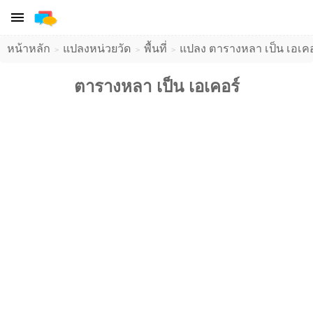
หน้าหลัก
แปลงหน่วยวัด
พื้นที่
แปลง ตารางหลา เป็น เอเคอร์
ตารางหลา เป็น เอเคอร์