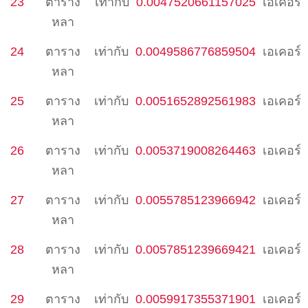
23
ตาราง
เท่ากับ
0.0047520661157025
เอเคอร์
หลา
24
ตาราง
เท่ากับ
0.0049586776859504
เอเคอร์
หลา
25
ตาราง
เท่ากับ
0.0051652892561983
เอเคอร์
หลา
26
ตาราง
เท่ากับ
0.0053719008264463
เอเคอร์
หลา
27
ตาราง
เท่ากับ
0.0055785123966942
เอเคอร์
หลา
28
ตาราง
เท่ากับ
0.0057851239669421
เอเคอร์
หลา
29
ตาราง
เท่ากับ
0.0059917355371901
เอเคอร์