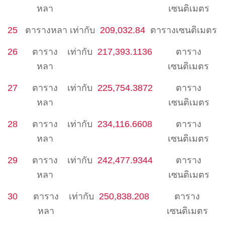
หลา
เซนติเมตร
25
ตารางหลา
เท่ากับ
209,032.84
ตารางเซนติเมตร
26
ตาราง
เท่ากับ
217,393.1136
ตาราง
หลา
เซนติเมตร
27
ตาราง
เท่ากับ
225,754.3872
ตาราง
หลา
เซนติเมตร
28
ตาราง
เท่ากับ
234,116.6608
ตาราง
หลา
เซนติเมตร
29
ตาราง
เท่ากับ
242,477.9344
ตาราง
หลา
เซนติเมตร
30
ตาราง
เท่ากับ
250,838.208
ตาราง
หลา
เซนติเมตร