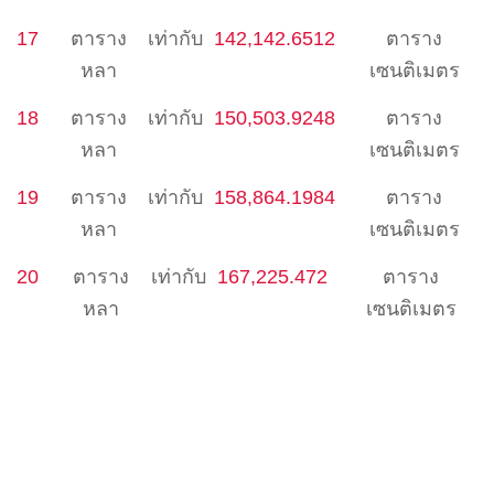
17
ตาราง
เท่ากับ
142,142.6512
ตาราง
หลา
เซนติเมตร
18
ตาราง
เท่ากับ
150,503.9248
ตาราง
หลา
เซนติเมตร
19
ตาราง
เท่ากับ
158,864.1984
ตาราง
หลา
เซนติเมตร
20
ตาราง
เท่ากับ
167,225.472
ตาราง
หลา
เซนติเมตร