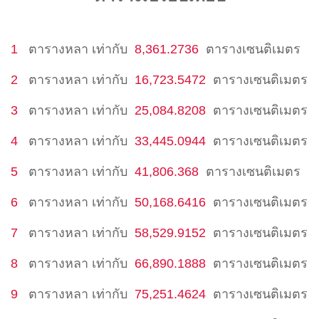
1
ตารางหลา
เท่ากับ
8,361.2736
ตารางเซนติเมตร
2
ตารางหลา
เท่ากับ
16,723.5472
ตารางเซนติเมตร
3
ตารางหลา
เท่ากับ
25,084.8208
ตารางเซนติเมตร
4
ตารางหลา
เท่ากับ
33,445.0944
ตารางเซนติเมตร
5
ตารางหลา
เท่ากับ
41,806.368
ตารางเซนติเมตร
6
ตารางหลา
เท่ากับ
50,168.6416
ตารางเซนติเมตร
7
ตารางหลา
เท่ากับ
58,529.9152
ตารางเซนติเมตร
8
ตารางหลา
เท่ากับ
66,890.1888
ตารางเซนติเมตร
9
ตารางหลา
เท่ากับ
75,251.4624
ตารางเซนติเมตร