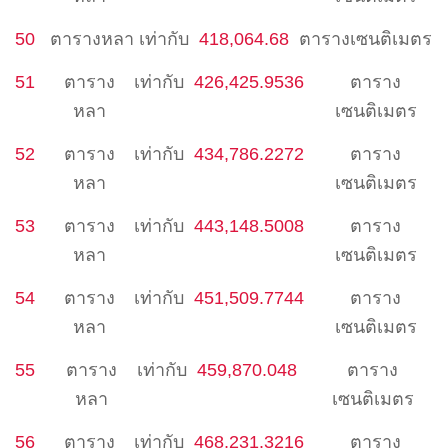
50
ตารางหลา
เท่ากับ
418,064.68
ตารางเซนติเมตร
51
ตาราง
เท่ากับ
426,425.9536
ตาราง
หลา
เซนติเมตร
52
ตาราง
เท่ากับ
434,786.2272
ตาราง
หลา
เซนติเมตร
53
ตาราง
เท่ากับ
443,148.5008
ตาราง
หลา
เซนติเมตร
54
ตาราง
เท่ากับ
451,509.7744
ตาราง
หลา
เซนติเมตร
55
ตาราง
เท่ากับ
459,870.048
ตาราง
หลา
เซนติเมตร
56
ตาราง
เท่ากับ
468,231.3216
ตาราง