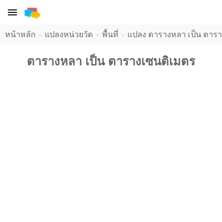
หน้าหลัก
แปลงหน่วยวัด
พื้นที่
แปลง ตารางหลา เป็น ตาราง
ตารางหลา เป็น ตารางเซนติเมตร