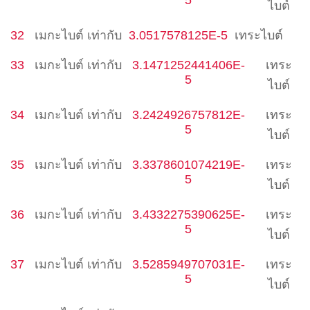
5
ไบต์
32
เมกะไบต์
เท่ากับ
3.0517578125E-5
เทระไบต์
33
เมกะไบต์
เท่ากับ
3.1471252441406E-
เทระ
5
ไบต์
34
เมกะไบต์
เท่ากับ
3.2424926757812E-
เทระ
5
ไบต์
35
เมกะไบต์
เท่ากับ
3.3378601074219E-
เทระ
5
ไบต์
36
เมกะไบต์
เท่ากับ
3.4332275390625E-
เทระ
5
ไบต์
37
เมกะไบต์
เท่ากับ
3.5285949707031E-
เทระ
5
ไบต์