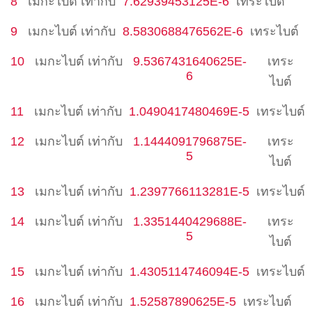
8
เมกะไบต์
เท่ากับ
7.62939453125E-6
เทระไบต์
9
เมกะไบต์
เท่ากับ
8.5830688476562E-6
เทระไบต์
10
เมกะไบต์
เท่ากับ
9.5367431640625E-
เทระ
6
ไบต์
11
เมกะไบต์
เท่ากับ
1.0490417480469E-5
เทระไบต์
12
เมกะไบต์
เท่ากับ
1.1444091796875E-
เทระ
5
ไบต์
13
เมกะไบต์
เท่ากับ
1.2397766113281E-5
เทระไบต์
14
เมกะไบต์
เท่ากับ
1.3351440429688E-
เทระ
5
ไบต์
15
เมกะไบต์
เท่ากับ
1.4305114746094E-5
เทระไบต์
16
เมกะไบต์
เท่ากับ
1.52587890625E-5
เทระไบต์