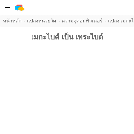
หน้าหลัก
แปลงหน่วยวัด
ความจุคอมพิวเตอร์
แปลง เมกะไบต
เมกะไบต์ เป็น เทระไบต์