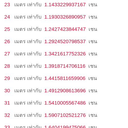
23
เมตร
เท่ากับ
1.1433229937167
เชน
24
เมตร
เท่ากับ
1.1930326890957
เชน
25
เมตร
เท่ากับ
1.2427423844747
เชน
26
เมตร
เท่ากับ
1.2924520798537
เชน
27
เมตร
เท่ากับ
1.3421617752326
เชน
28
เมตร
เท่ากับ
1.3918714706116
เชน
29
เมตร
เท่ากับ
1.4415811659906
เชน
30
เมตร
เท่ากับ
1.4912908613696
เชน
31
เมตร
เท่ากับ
1.5410005567486
เชน
32
เมตร
เท่ากับ
1.5907102521276
เชน
33
เมตร
เท่ากับ
1.6404199475066
เชน