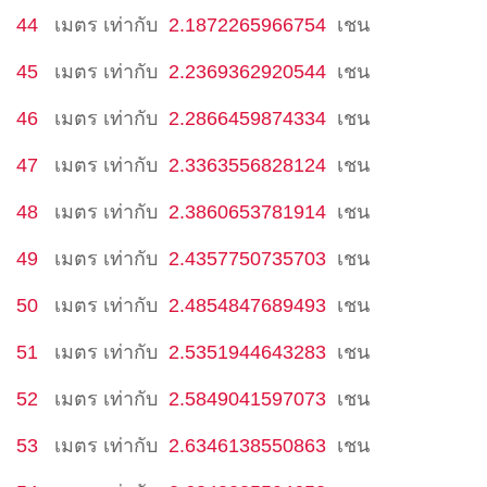
44
เมตร
เท่ากับ
2.1872265966754
เชน
45
เมตร
เท่ากับ
2.2369362920544
เชน
46
เมตร
เท่ากับ
2.2866459874334
เชน
47
เมตร
เท่ากับ
2.3363556828124
เชน
48
เมตร
เท่ากับ
2.3860653781914
เชน
49
เมตร
เท่ากับ
2.4357750735703
เชน
50
เมตร
เท่ากับ
2.4854847689493
เชน
51
เมตร
เท่ากับ
2.5351944643283
เชน
52
เมตร
เท่ากับ
2.5849041597073
เชน
53
เมตร
เท่ากับ
2.6346138550863
เชน