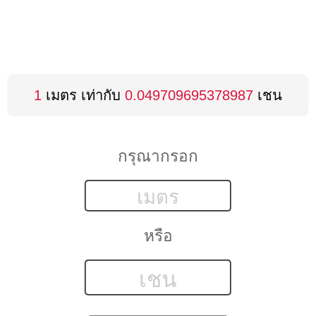
1
เมตร เท่ากับ
0.049709695378987
เชน
กรุณากรอก
หรือ