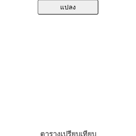
ตารางเปรียบเทียบ