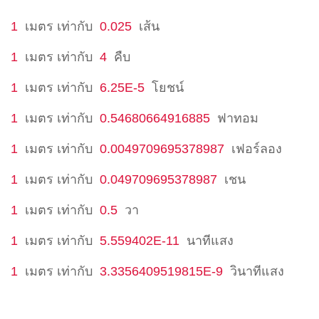
1
เมตร
เท่ากับ
0.025
เส้น
1
เมตร
เท่ากับ
4
คืบ
1
เมตร
เท่ากับ
6.25E-5
โยชน์
1
เมตร
เท่ากับ
0.54680664916885
ฟาทอม
1
เมตร
เท่ากับ
0.0049709695378987
เฟอร์ลอง
1
เมตร
เท่ากับ
0.049709695378987
เชน
1
เมตร
เท่ากับ
0.5
วา
1
เมตร
เท่ากับ
5.559402E-11
นาทีแสง
1
เมตร
เท่ากับ
3.3356409519815E-9
วินาทีแสง