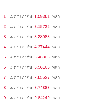
1
เมตร
เท่ากับ
1.09361
หลา
2
เมตร
เท่ากับ
2.18722
หลา
3
เมตร
เท่ากับ
3.28083
หลา
4
เมตร
เท่ากับ
4.37444
หลา
5
เมตร
เท่ากับ
5.46805
หลา
6
เมตร
เท่ากับ
6.56166
หลา
7
เมตร
เท่ากับ
7.65527
หลา
8
เมตร
เท่ากับ
8.74888
หลา
9
เมตร
เท่ากับ
9.84249
หลา