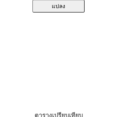
ตารางเปรียบเทียบ