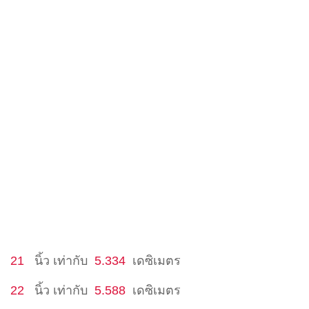
21
นิ้ว
เท่ากับ
5.334
เดซิเมตร
22
นิ้ว
เท่ากับ
5.588
เดซิเมตร