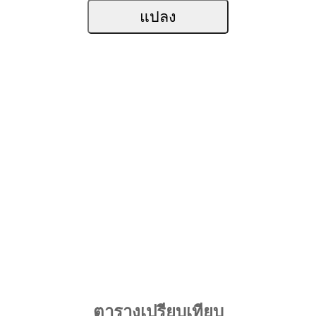
ตารางเปรียบเทียบ