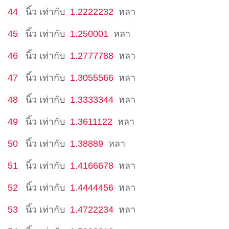
44
นิ้ว
เท่ากับ
1.2222232
หลา
45
นิ้ว
เท่ากับ
1.250001
หลา
46
นิ้ว
เท่ากับ
1.2777788
หลา
47
นิ้ว
เท่ากับ
1.3055566
หลา
48
นิ้ว
เท่ากับ
1.3333344
หลา
49
นิ้ว
เท่ากับ
1.3611122
หลา
50
นิ้ว
เท่ากับ
1.38889
หลา
51
นิ้ว
เท่ากับ
1.4166678
หลา
52
นิ้ว
เท่ากับ
1.4444456
หลา
53
นิ้ว
เท่ากับ
1.4722234
หลา