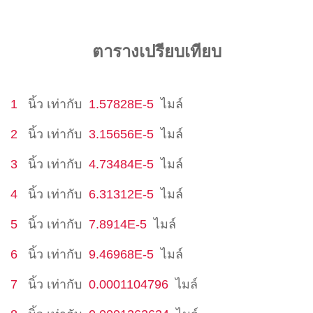
ตารางเปรียบเทียบ
1
นิ้ว
เท่ากับ
1.57828E-5
ไมล์
2
นิ้ว
เท่ากับ
3.15656E-5
ไมล์
3
นิ้ว
เท่ากับ
4.73484E-5
ไมล์
4
นิ้ว
เท่ากับ
6.31312E-5
ไมล์
5
นิ้ว
เท่ากับ
7.8914E-5
ไมล์
6
นิ้ว
เท่ากับ
9.46968E-5
ไมล์
7
นิ้ว
เท่ากับ
0.0001104796
ไมล์