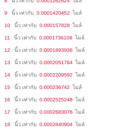
8
นิ้ว
เท่ากับ
0.0001262624
ไมล์
9
นิ้ว
เท่ากับ
0.0001420452
ไมล์
10
นิ้ว
เท่ากับ
0.000157828
ไมล์
11
นิ้ว
เท่ากับ
0.0001736108
ไมล์
12
นิ้ว
เท่ากับ
0.0001893936
ไมล์
13
นิ้ว
เท่ากับ
0.0002051764
ไมล์
14
นิ้ว
เท่ากับ
0.0002209592
ไมล์
15
นิ้ว
เท่ากับ
0.000236742
ไมล์
16
นิ้ว
เท่ากับ
0.0002525248
ไมล์
17
นิ้ว
เท่ากับ
0.0002683076
ไมล์
18
นิ้ว
เท่ากับ
0.0002840904
ไมล์