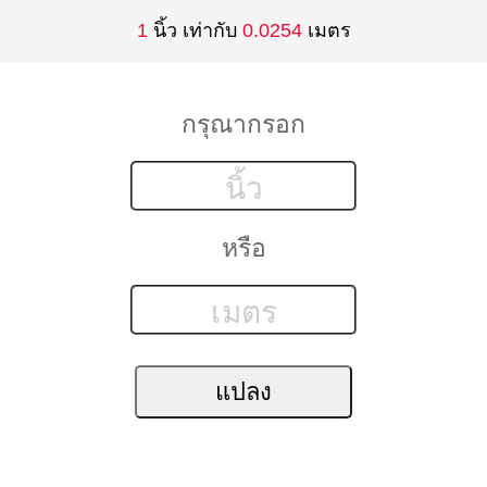
1
นิ้ว เท่ากับ
0.0254
เมตร
กรุณากรอก
หรือ