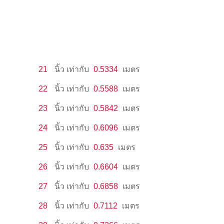
21
นิ้ว
เท่ากับ
0.5334
เมตร
22
นิ้ว
เท่ากับ
0.5588
เมตร
23
นิ้ว
เท่ากับ
0.5842
เมตร
24
นิ้ว
เท่ากับ
0.6096
เมตร
25
นิ้ว
เท่ากับ
0.635
เมตร
26
นิ้ว
เท่ากับ
0.6604
เมตร
27
นิ้ว
เท่ากับ
0.6858
เมตร
28
นิ้ว
เท่ากับ
0.7112
เมตร