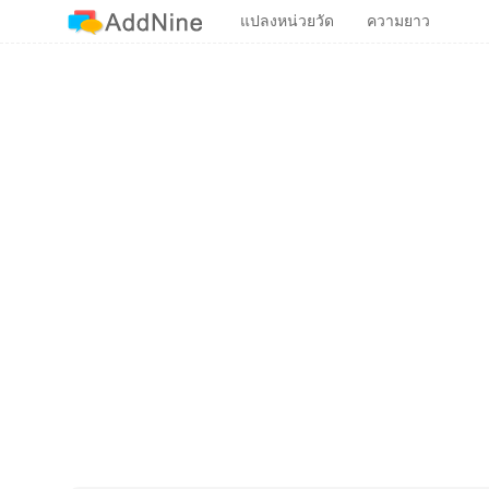
แปลงหน่วยวัด
ความยาว