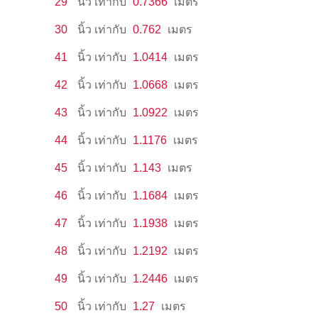
29
นิ้ว
เท่ากับ
0.7366
เมตร
30
นิ้ว
เท่ากับ
0.762
เมตร
41
นิ้ว
เท่ากับ
1.0414
เมตร
42
นิ้ว
เท่ากับ
1.0668
เมตร
43
นิ้ว
เท่ากับ
1.0922
เมตร
44
นิ้ว
เท่ากับ
1.1176
เมตร
45
นิ้ว
เท่ากับ
1.143
เมตร
46
นิ้ว
เท่ากับ
1.1684
เมตร
47
นิ้ว
เท่ากับ
1.1938
เมตร
48
นิ้ว
เท่ากับ
1.2192
เมตร
49
นิ้ว
เท่ากับ
1.2446
เมตร
50
นิ้ว
เท่ากับ
1.27
เมตร