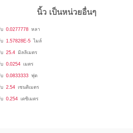
นิ้ว เป็นหน่วยอื่นๆ
ับ
0.0277778
หลา
ับ
1.57828E-5
ไมล์
ับ
25.4
มิลลิเมตร
ับ
0.0254
เมตร
ับ
0.0833333
ฟุต
ับ
2.54
เซนติเมตร
ับ
0.254
เดซิเมตร