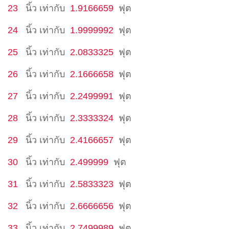
23
นิ้ว
เท่ากับ
1.9166659
ฟุต
24
นิ้ว
เท่ากับ
1.9999992
ฟุต
25
นิ้ว
เท่ากับ
2.0833325
ฟุต
26
นิ้ว
เท่ากับ
2.1666658
ฟุต
27
นิ้ว
เท่ากับ
2.2499991
ฟุต
28
นิ้ว
เท่ากับ
2.3333324
ฟุต
29
นิ้ว
เท่ากับ
2.4166657
ฟุต
30
นิ้ว
เท่ากับ
2.499999
ฟุต
31
นิ้ว
เท่ากับ
2.5833323
ฟุต
32
นิ้ว
เท่ากับ
2.6666656
ฟุต
33
นิ้ว
เท่ากับ
2.7499989
ฟุต