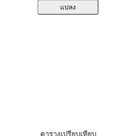
ตารางเปรียบเทียบ