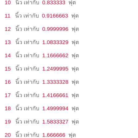
10
นิ้ว
เท่ากับ
0.833333
ฟุต
11
นิ้ว
เท่ากับ
0.9166663
ฟุต
12
นิ้ว
เท่ากับ
0.9999996
ฟุต
13
นิ้ว
เท่ากับ
1.0833329
ฟุต
14
นิ้ว
เท่ากับ
1.1666662
ฟุต
15
นิ้ว
เท่ากับ
1.2499995
ฟุต
16
นิ้ว
เท่ากับ
1.3333328
ฟุต
17
นิ้ว
เท่ากับ
1.4166661
ฟุต
18
นิ้ว
เท่ากับ
1.4999994
ฟุต
19
นิ้ว
เท่ากับ
1.5833327
ฟุต
20
นิ้ว
เท่ากับ
1.666666
ฟุต