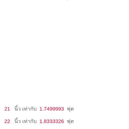
21
นิ้ว
เท่ากับ
1.7499993
ฟุต
22
นิ้ว
เท่ากับ
1.8333326
ฟุต